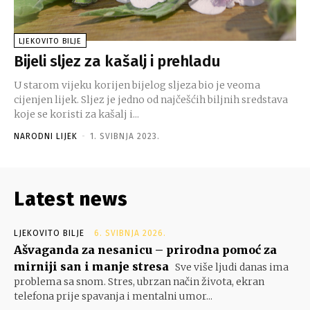
LJEKOVITO BILJE
Bijeli sljez za kašalj i prehladu
U starom vijeku korijen bijelog sljeza bio je veoma
cijenjen lijek. Sljez je jedno od najčešćih biljnih sredstava
koje se koristi za kašalj i...
NARODNI LIJEK
-
1. SVIBNJA 2023.
Latest news
LJEKOVITO BILJE
6. SVIBNJA 2026.
Ašvaganda za nesanicu – prirodna pomoć za
mirniji san i manje stresa
Sve više ljudi danas ima
problema sa snom. Stres, ubrzan način života, ekran
telefona prije spavanja i mentalni umor...