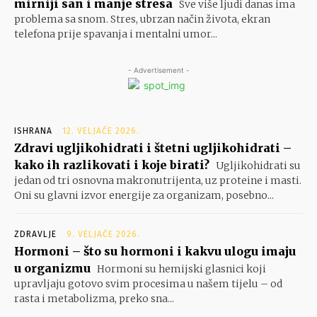
mirniji san i manje stresa
Sve više ljudi danas ima
problema sa snom. Stres, ubrzan način života, ekran
telefona prije spavanja i mentalni umor...
- Advertisement -
ISHRANA
12. VELJAČE 2026.
Zdravi ugljikohidrati i štetni ugljikohidrati –
kako ih razlikovati i koje birati?
Ugljikohidrati su
jedan od tri osnovna makronutrijenta, uz proteine i masti.
Oni su glavni izvor energije za organizam, posebno...
ZDRAVLJE
9. VELJAČE 2026.
Hormoni – što su hormoni i kakvu ulogu imaju
u organizmu
Hormoni su hemijski glasnici koji
upravljaju gotovo svim procesima u našem tijelu – od
rasta i metabolizma, preko sna...