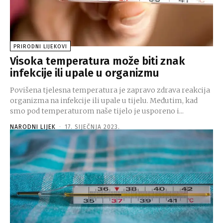
PRIRODNI LIJEKOVI
Visoka temperatura može biti znak
infekcije ili upale u organizmu
Povišena tjelesna temperatura je zapravo zdrava reakcija
organizma na infekcije ili upale u tijelu. Međutim, kad
smo pod temperaturom naše tijelo je usporeno i...
NARODNI LIJEK
-
17. SIJEČNJA 2023.