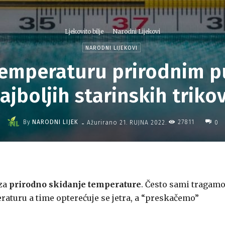
Ljekovito bilje
Narodni Lijekovi
NARODNI LIJEKOVI
temperaturu prirodnim p
ajboljih starinskih triko
-
By
NARODNI LIJEK
27811
Ažurirano
21. RUJNA 2022.
0
 za
prirodno skidanje temperature
. Često sami tragamo
aturu a time opterećuje se jetra, a “preskačemo”