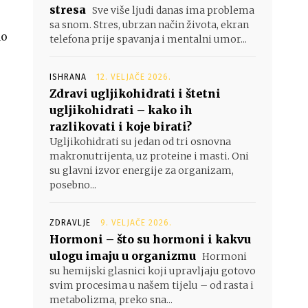
stresa
Sve više ljudi danas ima problema
sa snom. Stres, ubrzan način života, ekran
no
telefona prije spavanja i mentalni umor...
ISHRANA
12. VELJAČE 2026.
Zdravi ugljikohidrati i štetni
ugljikohidrati – kako ih
razlikovati i koje birati?
Ugljikohidrati su jedan od tri osnovna
makronutrijenta, uz proteine i masti. Oni
su glavni izvor energije za organizam,
posebno...
ZDRAVLJE
9. VELJAČE 2026.
Hormoni – što su hormoni i kakvu
ulogu imaju u organizmu
Hormoni
su hemijski glasnici koji upravljaju gotovo
svim procesima u našem tijelu – od rasta i
metabolizma, preko sna...