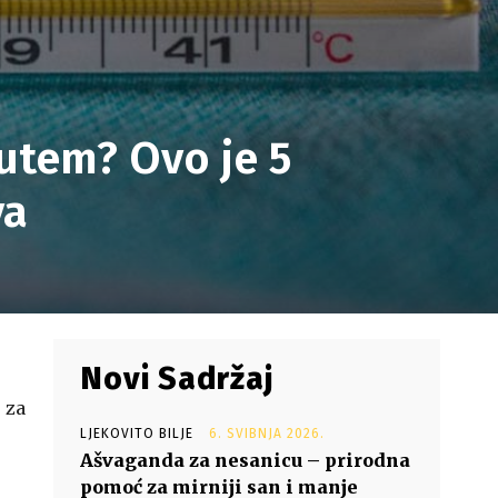
utem? Ovo je 5
va
Novi Sadržaj
 za
LJEKOVITO BILJE
6. SVIBNJA 2026.
Ašvaganda za nesanicu – prirodna
pomoć za mirniji san i manje