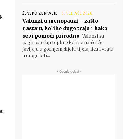
ŽENSKO ZDRAVLJE
5. VELJAČE 2026.
ik
Valunzi u menopauzi – zašto
nastaju, koliko dugo traju i kako
sebi pomoći prirodno
Valunzi su
nagli osjećaji topline koji se najčešće
javljaju u gornjem dijelu tijela, licu i vratu,
a mogu biti...
- Google oglasi -
nu