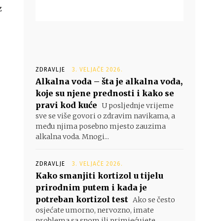
z
ZDRAVLJE
3. VELJAČE 2026.
Alkalna voda – šta je alkalna voda,
koje su njene prednosti i kako se
pravi kod kuće
U posljednje vrijeme
sve se više govori o zdravim navikama, a
među njima posebno mjesto zauzima
alkalna voda. Mnogi...
ZDRAVLJE
3. VELJAČE 2026.
Kako smanjiti kortizol u tijelu
prirodnim putem i kada je
potreban kortizol test
Ako se često
osjećate umorno, nervozno, imate
problema sa snom ili primjećujete