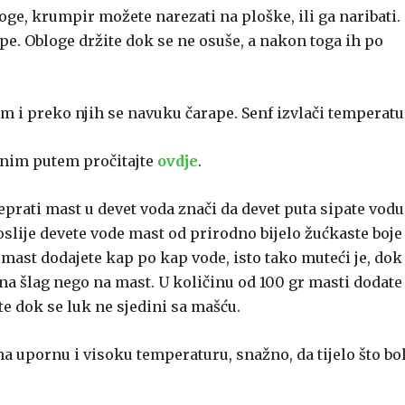
oge, krumpir možete narezati na ploške, ili ga naribati.
ape. Obloge držite dok se ne osuše, a nakon toga ih po
 i preko njih se navuku čarape. Senf izvlači temperatu
odnim putem pročitajte
ovdje
.
prati mast u devet voda znači da devet puta sipate vodu
slije devete vode mast od prirodno bijelo žućkaste boje
u mast dodajete kap po kap vode, isto tako muteći je, dok
 na šlag nego na mast. U količinu od 100 gr masti dodate
te dok se luk ne sjedini sa mašću.
ma upornu i visoku temperaturu, snažno, da tijelo što bo