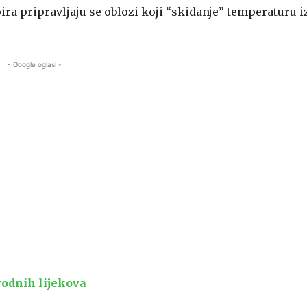
a pripravljaju se oblozi koji “skidanje” temperaturu i
- Google oglasi -
rodnih lijekova