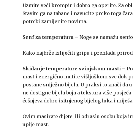
Uzmite veći krompir i dobro ga operite. Za obl
Stavite ga na tabane i navucite preko toga čar
potrebi zamijenite novima.
Senf za temperaturu
– Noge se namažu senfom
Kako najbrže izliječiti gripu i prehladu prir
Skidanje temperature svinjskom masti
– Pre
mast i energično mutite višljuškom sve dok po
postane sniježno bijela. U praksi to znači da 
ne dostigne bijela boja a tekstura više posjeća
ćešnjeva dobro isitnjenog bijelog luka i miješa
Ovim masirate dijete, ili odraslu osobu koja i
upije mast.