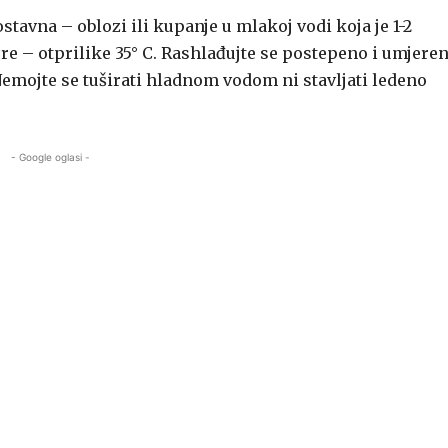
stavna – oblozi ili kupanje u mlakoj vodi koja je 1-2
re – otprilike 35° C. Rashlađujte se postepeno i umjere
emojte se tuširati hladnom vodom ni stavljati ledeno
- Google oglasi -