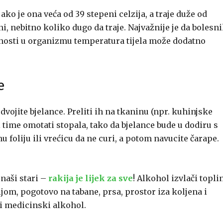
ako je ona veća od 39 stepeni celzija, a traje duže od
i, nebitno koliko dugo da traje. Najvažnije je da bolesn
ečnosti u organizmu temperatura tijela može dodatno
e
dvojite bjelance. Preliti ih na tkaninu (npr. kuhinjske
 time omotati stopala, tako da bjelance bude u dodiru s
 foliju ili vrećicu da ne curi, a potom navucite čarape.
naši stari –
rakija je lijek za sve
! Alkohol izvlači topli
jom, pogotovo na tabane, prsa, prostor iza koljena i
 i medicinski alkohol.