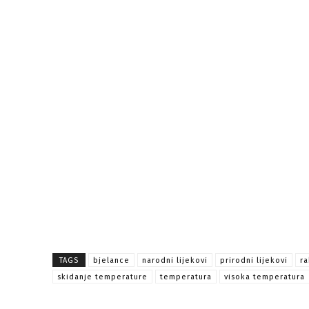
TAGS
bjelance
narodni lijekovi
prirodni lijekovi
ra
skidanje temperature
temperatura
visoka temperatura