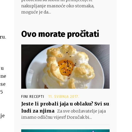
nakupljanje masnoće oko stomaka,
moguće je da...
Ovo morate pročitati
ru.
 u
 ne
 se
 5
FINI RECEPTI
11. SVIBNJA 2017.
Jeste li probali jaja u oblaku? Svi su
ludi za njima
Za sve obožavatelje jaja
lje
imamo odličnu vijest! Doručak bi...