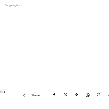
- Google oglasi -
kija
Share