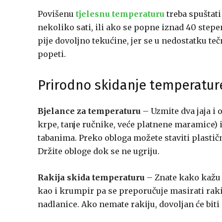
Povišenu
tjelesnu temperaturu
treba spuštati 
nekoliko sati, ili ako se popne iznad 40 stepen
pije dovoljno tekućine, jer se u nedostatku t
popeti.
Prirodno skidanje temperatur
Bjelance za temperaturu
– Uzmite dva jaja i o
krpe, tanje ručnike, veće platnene maramice) i
tabanima. Preko obloga možete staviti plastičnu
Držite obloge dok se ne ugriju.
Rakija skida temperaturu
– Znate kako kažu 
kao i krumpir pa se preporučuje masirati raki
nadlanice. Ako nemate rakiju, dovoljan će biti