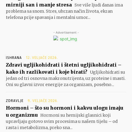
mirniji san i manje stresa
Sve više ljudi danas ima
problema sa snom. Stres, ubrzan način života, ekran
telefona prije spavanja i mentalni umor...
- Advertisement -
ISHRANA
12. VELJAČE 2026.
Zdravi ugljikohidrati i štetni ugljikohidrati –
kako ih razlikovati i koje birati?
Ugljikohidrati su
jedan od tri osnovna makronutrijenta, uz proteine i masti.
Oni su glavni izvor energije za organizam, posebno...
ZDRAVLJE
9. VELJAČE 2026.
Hormoni – što su hormoni i kakvu ulogu imaju
u organizmu
Hormoni su hemijski glasnici koji
upravljaju gotovo svim procesima u našem tijelu – od
rasta i metabolizma, preko sna...