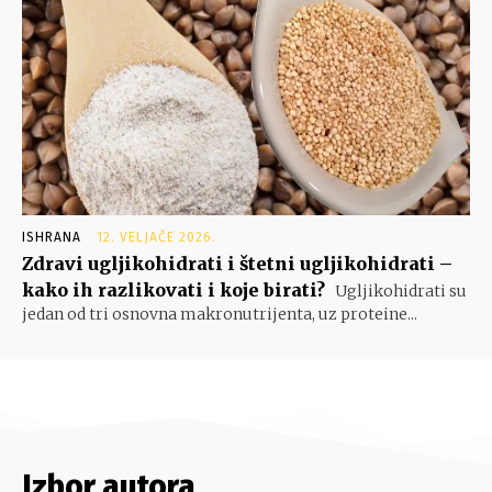
ISHRANA
12. VELJAČE 2026.
Zdravi ugljikohidrati i štetni ugljikohidrati –
kako ih razlikovati i koje birati?
Ugljikohidrati su
jedan od tri osnovna makronutrijenta, uz proteine...
Izbor autora