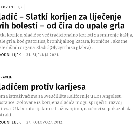
EKOVITO BILJE
ladić – Slatki korijen za liječenje
vih bolesti – od čira do upale grla
tki korijen, sladić se već tradicionalno koristi za smirenje kašlja
le grla, kod gastritisa, bronhijalnog katara, kronične i akutne
upale dišnih organa. Sladić (Glycyrrhiza glabra)...
RODNI LIJEK
-
31. SIJEČNJA 2021.
RAVLJE
ladićem protiv karijesa
ema istraživačima sa Sveučilišta Kalifornije u Los Angelesu,
pstance izolovane iz korijena sladića mogu spriječiti razvoj
jskim istraživanjima, naučnici su pokazali da
trakt...
RODNI LIJEK
-
27. KOLOVOZA 2012.