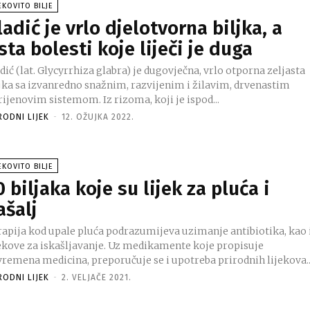
EKOVITO BILJE
ladić je vrlo djelotvorna biljka, a
ista bolesti koje liječi je duga
dić (lat. Glycyrrhiza glabra) je dugovječna, vrlo otporna zeljasta
ljka sa izvanredno snažnim, razvijenim i žilavim, drvenastim
ijenovim sistemom. Iz rizoma, koji je ispod...
RODNI LIJEK
-
12. OŽUJKA 2022.
EKOVITO BILJE
0 biljaka koje su lijek za pluća i
ašalj
rapija kod upale pluća podrazumijeva uzimanje antibiotika, kao 
jekove za iskašljavanje. Uz medikamente koje propisuje
vremena medicina, preporučuje se i upotreba prirodnih lijekova..
RODNI LIJEK
-
2. VELJAČE 2021.