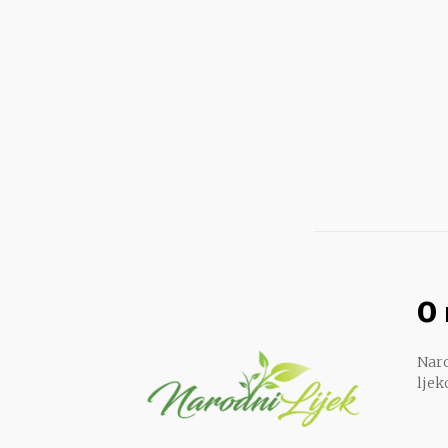
O
Naro
ljek