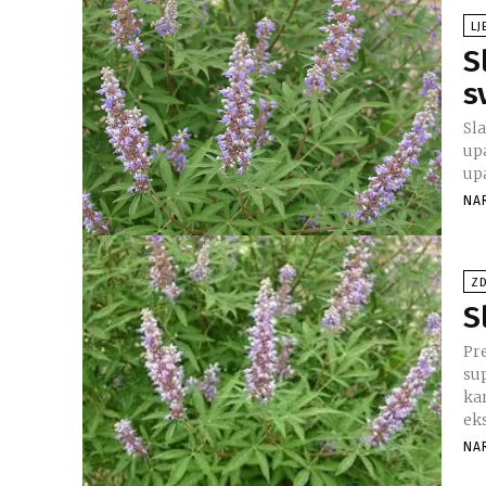
LJ
S
s
Sla
upa
NA
ZD
S
Pr
su
karijesa. U laboratori
eks
NA