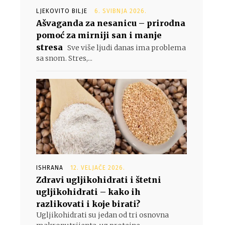
LJEKOVITO BILJE
6. SVIBNJA 2026.
Ašvaganda za nesanicu – prirodna
pomoć za mirniji san i manje
stresa
Sve više ljudi danas ima problema
sa snom. Stres,...
ISHRANA
12. VELJAČE 2026.
Zdravi ugljikohidrati i štetni
ugljikohidrati – kako ih
razlikovati i koje birati?
Ugljikohidrati su jedan od tri osnovna