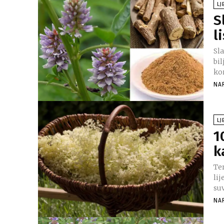
LJ
S
l
Sla
bi
kor
NA
LJ
1
k
Te
li
su
NA