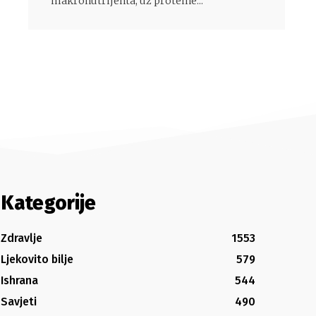
makronutrijenta, uz proteine...
Kategorije
Zdravlje
1553
Ljekovito bilje
579
Ishrana
544
Savjeti
490