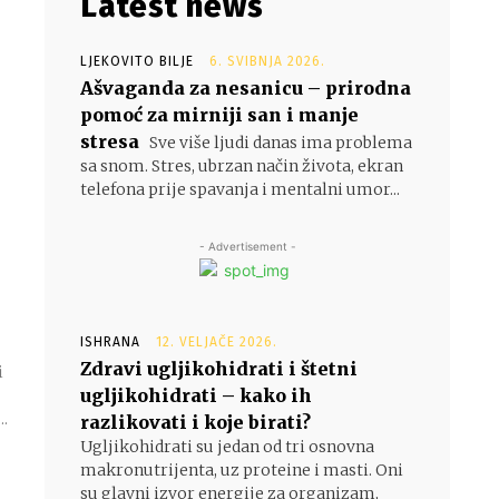
Latest news
LJEKOVITO BILJE
6. SVIBNJA 2026.
Ašvaganda za nesanicu – prirodna
pomoć za mirniji san i manje
stresa
Sve više ljudi danas ima problema
sa snom. Stres, ubrzan način života, ekran
telefona prije spavanja i mentalni umor...
- Advertisement -
ISHRANA
12. VELJAČE 2026.
Zdravi ugljikohidrati i štetni
i
ugljikohidrati – kako ih
..
razlikovati i koje birati?
Ugljikohidrati su jedan od tri osnovna
makronutrijenta, uz proteine i masti. Oni
su glavni izvor energije za organizam,