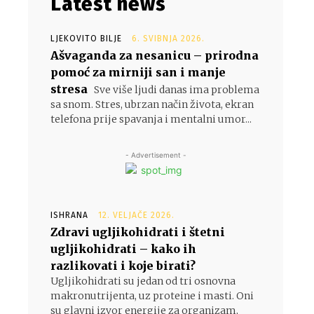
Latest news
LJEKOVITO BILJE
6. SVIBNJA 2026.
Ašvaganda za nesanicu – prirodna
pomoć za mirniji san i manje
stresa
Sve više ljudi danas ima problema
sa snom. Stres, ubrzan način života, ekran
telefona prije spavanja i mentalni umor...
- Advertisement -
ISHRANA
12. VELJAČE 2026.
Zdravi ugljikohidrati i štetni
ugljikohidrati – kako ih
razlikovati i koje birati?
Ugljikohidrati su jedan od tri osnovna
makronutrijenta, uz proteine i masti. Oni
su glavni izvor energije za organizam,