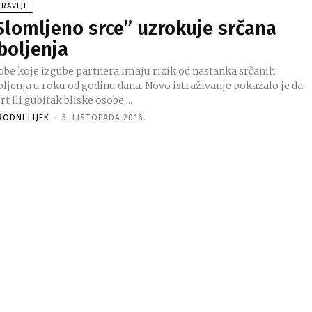
RAVLJE
Slomljeno srce” uzrokuje srčana
boljenja
obe koje izgube partnera imaju rizik od nastanka srčanih
oljenja u roku od godinu dana. Novo istraživanje pokazalo je da
t ili gubitak bliske osobe,...
RODNI LIJEK
-
5. LISTOPADA 2016.