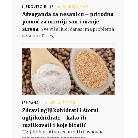
LJEKOVITO BILJE
6. SVIBNJA 2026.
Ašvaganda za nesanicu – prirodna
pomoć za mirniji san i manje
stresa
Sve više ljudi danas ima problema
sa snom. Stres,...
ISHRANA
12. VELJAČE 2026.
Zdravi ugljikohidrati i štetni
ugljikohidrati – kako ih
razlikovati i koje birati?
Ugljikohidrati su jedan od tri osnovna