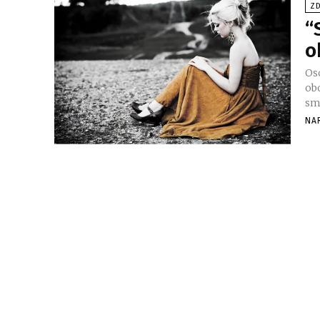
ZD
“
o
Os
ob
smr
NA