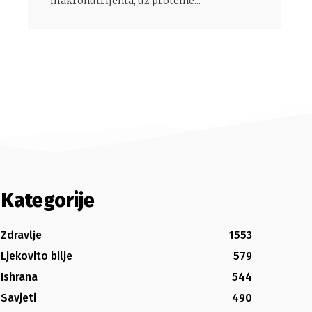
makronutrijenta, uz proteine...
Kategorije
Zdravlje
1553
Ljekovito bilje
579
Ishrana
544
Savjeti
490