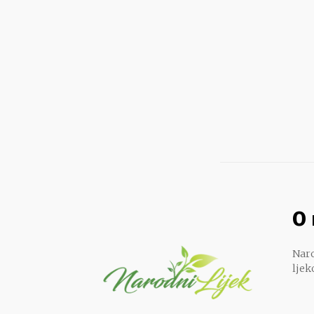
O
Naro
ljek