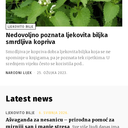
LJEKOVITO BILJE
Nedovoljno poznata ljekovita biljka
smrdljiva kopriva
Smrdljiva je kopriva dobra ljekovita biljka koja se ne
spominje u knjigama, pa je poznata tek rijetkima. U
srednjem vijeku često se koristila pod...
NARODNI LIJEK
-
25. OŽUJKA 2023.
Latest news
LJEKOVITO BILJE
6. SVIBNJA 2026.
Ašvaganda za nesanicu – prirodna pomoć za
mirniji san i manje stresa
Sve više ljudi danas ima