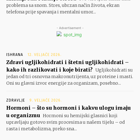
problema sa snom. Stres, ubrzan način života, ekran
telefona prije spavanja i mentalni umor...
- Advertisement -
ISHRANA
12. VELJAČE 2026.
Zdravi ugljikohidrati i štetni ugljikohidrati –
kako ih razlikovati i koje birati?
Ugljikohidrati su
jedan od tri osnovna makronutrijenta, uz proteine i masti.
Oni su glavni izvor energije za organizam, posebno...
ZDRAVLJE
9. VELJAČE 2026.
Hormoni – što su hormoni i kakvu ulogu imaju
u organizmu
Hormoni su hemijski glasnici koji
upravljaju gotovo svim procesima u našem tijelu – od
rasta i metabolizma, preko sna...