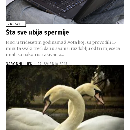
ZDRAVLJE
Šta sve ubija spermije
Finci u tridesetim godinama života koji su provodili 15
minuta svaki treći dan u sauni u razdoblju od tri mjeseca
imali su nakon istraživanja...
NARODNI LIJEK
-
27. SVIBNJA 2013.