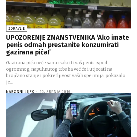
ZDRAVLJE
UPOZORENJE ZNANSTVENIKA ‘Ako imate
penis odmah prestanite konzumirati
gazirana pića!’
Gazirana pića neće samo sakriti vaš penis ispod
ogromnog, napuhnutog trbuha već će i utjecati na
brojčano stanje i pokretljivost vaših spermija, pokazalo
je...
NARODNI LIJEK
-
10. SRPNJA 2016.