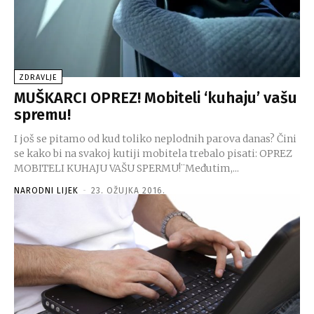
ZDRAVLJE
MUŠKARCI OPREZ! Mobiteli ‘kuhaju’ vašu
spremu!
I još se pitamo od kud toliko neplodnih parova danas? Čini
se kako bi na svakoj kutiji mobitela trebalo pisati: OPREZ
MOBITELI KUHAJU VAŠU SPERMU!¨Međutim,...
NARODNI LIJEK
-
23. OŽUJKA 2016.