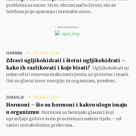
problema sa snom. Stres, ubrzan način života, ekran
telefona prije spavanja i mentalni umor...
- Advertisement -
ISHRANA
12. VELJAČE 2026.
Zdravi ugljikohidrati i štetni ugljikohidrati –
kako ih razlikovati i koje birati?
Ugljikohidrati su
jedan od tri osnovna makronutrijenta, uz proteine i masti.
Oni su glavni izvor energije za organizam, posebno...
ZDRAVLJE
9. VELJAČE 2026.
Hormoni – što su hormoni i kakvu ulogu imaju
u organizmu
Hormoni su hemijski glasnici koji
upravljaju gotovo svim procesima u našem tijelu – od
rasta i metabolizma, preko sna...