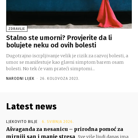
ZDRAVLJE
Stalno ste umorni? Provjerite da li
bolujete neku od ovih bolesti
Dugotrajno iscrpljivanje velik je rizik za razvoj bolesti, a
umor se manifestuje kao glavni simptom barem osam
bolesti. No tek će vam prateći simptomi...
NARODNI LIJEK
-
26. KOLOVOZA 2023.
Latest news
LJEKOVITO BILJE
6. SVIBNJA 2026.
Ašvaganda za nesanicu – prirodna pomoć za
mirniji san i manje stresa
Sve više ljudi danas ima