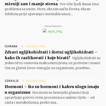
mirniji san i manje stresa
Sve više ljudi danas ima
problema sa snom. Stres, ubrzan način života, ekran
telefona prije spavanja i mentalni umor...
- Advertisement -
ISHRANA
12. VELJAČE 2026.
Zdravi ugljikohidrati i štetni ugljikohidrati –
kako ih razlikovati i koje birati?
Ugljikohidrati su
jedan od tri osnovna makronutrijenta, uz proteine i masti.
Oni su glavni izvor energije za organizam, posebno...
ZDRAVLJE
9. VELJAČE 2026.
Hormoni – što su hormoni i kakvu ulogu imaju
u organizmu
Hormoni su hemijski glasnici koji
upravljaju gotovo svim procesima u našem tijelu – od
rasta i metabolizma, preko sna...