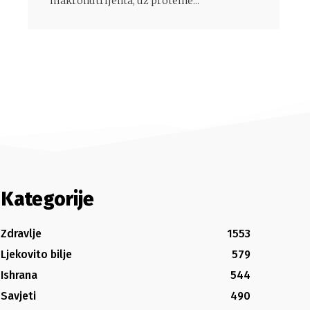
makronutrijenta, uz proteine...
Kategorije
Zdravlje
1553
Ljekovito bilje
579
Ishrana
544
Savjeti
490