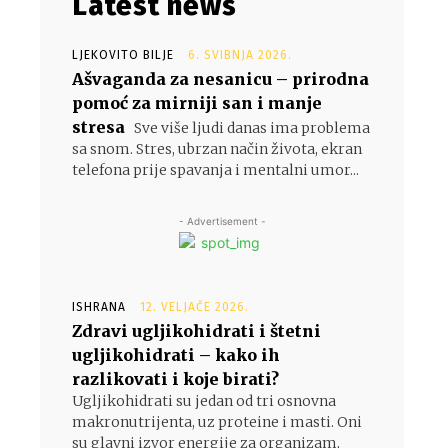
Latest news
LJEKOVITO BILJE
6. SVIBNJA 2026.
Ašvaganda za nesanicu – prirodna
pomoć za mirniji san i manje
stresa
Sve više ljudi danas ima problema
sa snom. Stres, ubrzan način života, ekran
telefona prije spavanja i mentalni umor...
- Advertisement -
ISHRANA
12. VELJAČE 2026.
Zdravi ugljikohidrati i štetni
ugljikohidrati – kako ih
razlikovati i koje birati?
Ugljikohidrati su jedan od tri osnovna
makronutrijenta, uz proteine i masti. Oni
su glavni izvor energije za organizam,