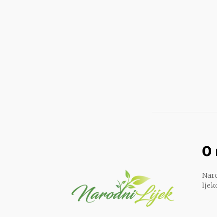
O
Naro
ljek