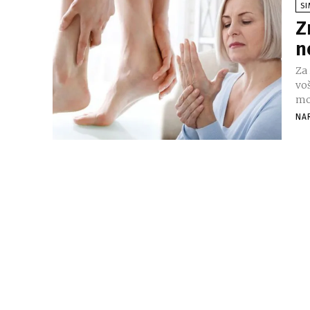
S
Z
n
Za 
voš
mo
NA