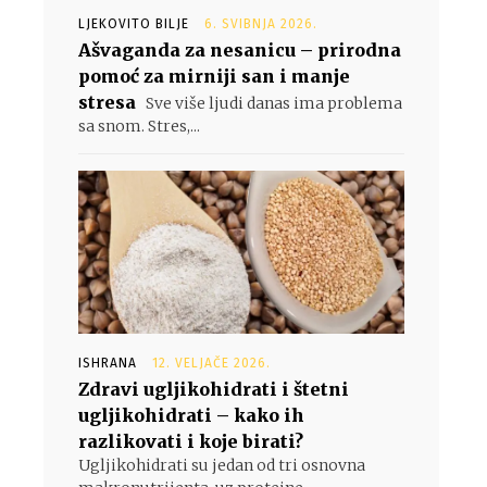
LJEKOVITO BILJE
6. SVIBNJA 2026.
Ašvaganda za nesanicu – prirodna
pomoć za mirniji san i manje
stresa
Sve više ljudi danas ima problema
sa snom. Stres,...
ISHRANA
12. VELJAČE 2026.
Zdravi ugljikohidrati i štetni
ugljikohidrati – kako ih
razlikovati i koje birati?
Ugljikohidrati su jedan od tri osnovna