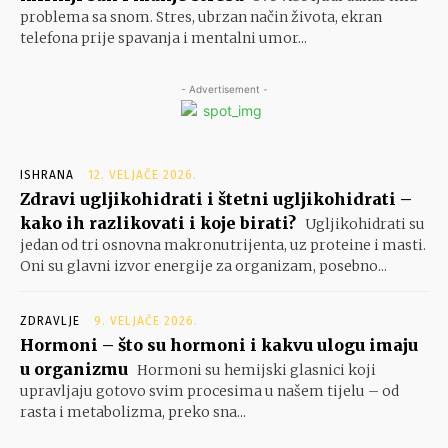
problema sa snom. Stres, ubrzan način života, ekran
telefona prije spavanja i mentalni umor...
- Advertisement -
ISHRANA
12. VELJAČE 2026.
Zdravi ugljikohidrati i štetni ugljikohidrati –
kako ih razlikovati i koje birati?
Ugljikohidrati su
jedan od tri osnovna makronutrijenta, uz proteine i masti.
Oni su glavni izvor energije za organizam, posebno...
ZDRAVLJE
9. VELJAČE 2026.
Hormoni – što su hormoni i kakvu ulogu imaju
u organizmu
Hormoni su hemijski glasnici koji
upravljaju gotovo svim procesima u našem tijelu – od
rasta i metabolizma, preko sna...