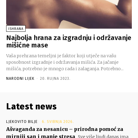
ISHRANA
Najbolja hrana za izgradnju i održavanje
mišićne mase
Vaša prehrana temeljni je faktor koji utječe na vašu
sposobnost izgradnje i održavanja mišića. Za jačanje
mišića, potrebno je mnogo rada i zalaganja. Potrebno...
NARODNI LIJEK
-
20. RUJNA 2023.
Latest news
LJEKOVITO BILJE
6. SVIBNJA 2026.
Ašvaganda za nesanicu – prirodna pomoć za
mirniji san i manje stresa
Sve više ljudi danas ima