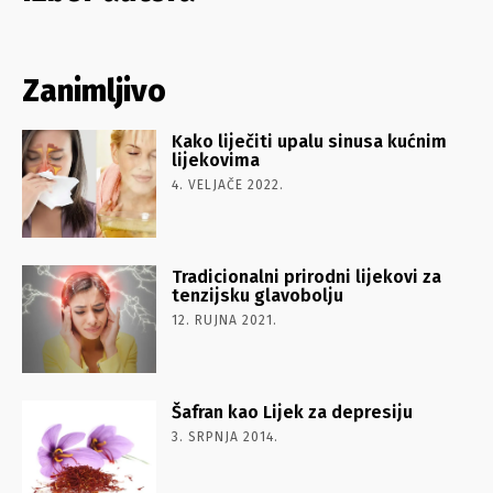
Zanimljivo
Kako liječiti upalu sinusa kućnim
lijekovima
4. VELJAČE 2022.
Tradicionalni prirodni lijekovi za
tenzijsku glavobolju
12. RUJNA 2021.
Šafran kao Lijek za depresiju
3. SRPNJA 2014.