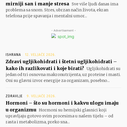
mirniji san i manje stresa
Sve više ljudi danas ima
problema sa snom. Stres, ubrzan način života, ekran
telefona prije spavanja i mentalni umor...
- Advertisement -
ISHRANA
12. VELJAČE 2026.
Zdravi ugljikohidrati i štetni ugljikohidrati –
kako ih razlikovati i koje birati?
Ugljikohidrati su
jedan od tri osnovna makronutrijenta, uz proteine i masti.
Oni su glavni izvor energije za organizam, posebno...
ZDRAVLJE
9. VELJAČE 2026.
Hormoni – što su hormoni i kakvu ulogu imaju
u organizmu
Hormoni su hemijski glasnici koji
upravljaju gotovo svim procesima u našem tijelu – od
rasta i metabolizma, preko sna...