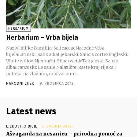
HERBARIUM
Herbarium – Vrba bijela
Nazivi biljke Familija: SalicaceaeNarodni: Vrba
bijelaLatinski: Salix albaLjekarski: Salicis cortexEngleski:
White willowNjemački: SilberweideTalijanski: Salcio
albaFrancuski: Le saule Nalazište: Raste kraj rijeka i
potoka, na vlažnim, močvarnim i...
NARODNI LIJEK
-
9. PROSINCA 2012.
Latest news
LJEKOVITO BILJE
6. SVIBNJA 2026.
Ašvaganda za nesanicu – prirodna pomoć za