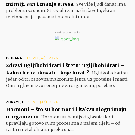
mirniji san i manje stresa
Sve više ljudi danas ima
problema sa snom. Stres, ubrzan način života, ekran
telefona prije spavanja i mentalni umor...
- Advertisement -
ISHRANA
12. VELJAČE 2026.
Zdravi ugljikohidrati i štetni ugljikohidrati –
kako ih razlikovati i koje birati?
Ugljikohidrati su
jedan od tri osnovna makronutrijenta, uz proteine i masti.
Oni su glavni izvor energije za organizam, posebno...
ZDRAVLJE
9. VELJAČE 2026.
Hormoni – što su hormoni i kakvu ulogu imaju
u organizmu
Hormoni su hemijski glasnici koji
upravljaju gotovo svim procesima u našem tijelu – od
rasta i metabolizma, preko sna...