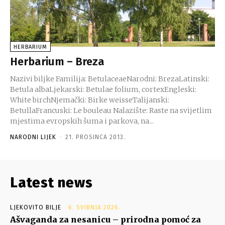
HERBARIUM
Herbarium – Breza
Nazivi biljke Familija: BetulaceaeNarodni: BrezaLatinski:
Betula albaLjekarski: Betulae folium, cortexEngleski:
White birchNjemački: Birke weisseTalijanski:
BetullaFrancuski: Le bouleau Nalazište: Raste na svijetlim
mjestima evropskih šuma i parkova, na...
NARODNI LIJEK
-
21. PROSINCA 2013.
Latest news
LJEKOVITO BILJE
6. SVIBNJA 2026.
Ašvaganda za nesanicu – prirodna pomoć za