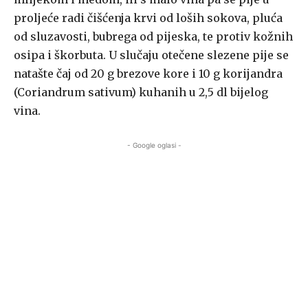
proljeće radi čišćenja krvi od loših sokova, pluća
od sluzavosti, bubrega od pijeska, te protiv kožnih
osipa i škorbuta. U slučaju otečene slezene pije se
natašte čaj od 20 g brezove kore i 10 g korijandra
(Coriandrum sativum) kuhanih u 2,5 dl bijelog
vina.
- Google oglasi -