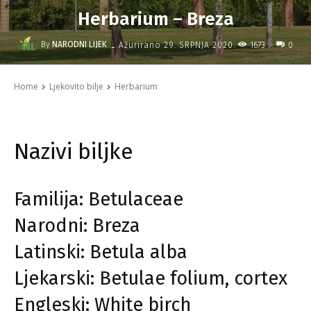
Herbarium – Breza
-
By
NARODNI LIJEK
1673
Ažurirano
29. SRPNJA 2020.
0
Home
Ljekovito bilje
Herbarium
Nazivi biljke
Familija: Betulaceae
Narodni: Breza
Latinski: Betula alba
Ljekarski: Betulae folium, cortex
Engleski: White birch