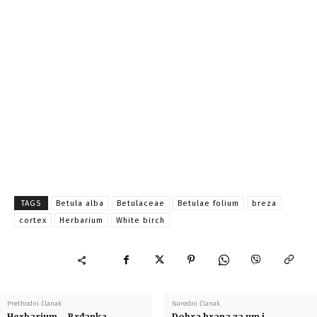
TAGS
Betula alba
Betulaceae
Betulae folium
breza
cortex
Herbarium
White birch
Prethodni članak
Naredni članak
Herbarium – Brđanka
Dobra hrana za um i