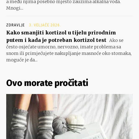
a među njima posebno mjesto zauzima alkalna voda.
Mnogi...
ZDRAVLJE
3. VELJAČE 2026.
Kako smanjiti kortizol u tijelu prirodnim
putem i kada je potreban kortizol test
Ako se
često osjećate umorno, nervozno, imate problema sa
snom ili primjećujete nakupljanje masnoće oko stomaka,
moguće je da...
Ovo morate pročitati