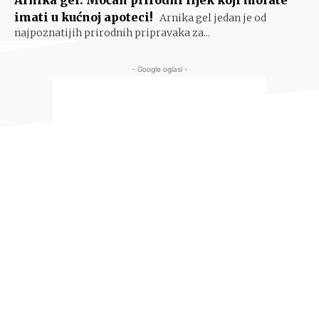
Arnika gel: Moćan prirodni lijek koji morate
imati u kućnoj apoteci!
Arnika gel jedan je od
najpoznatijih prirodnih pripravaka za...
- Google oglasi -