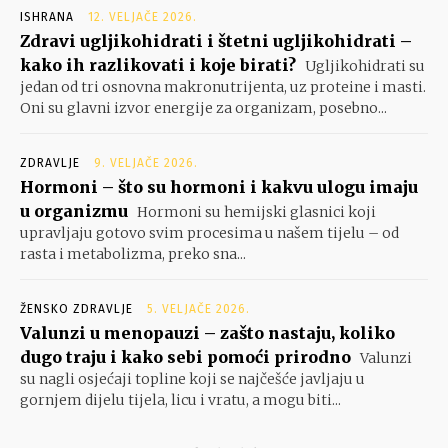
ISHRANA
12. VELJAČE 2026.
Zdravi ugljikohidrati i štetni ugljikohidrati –
kako ih razlikovati i koje birati?
Ugljikohidrati su
jedan od tri osnovna makronutrijenta, uz proteine i masti.
Oni su glavni izvor energije za organizam, posebno...
ZDRAVLJE
9. VELJAČE 2026.
Hormoni – što su hormoni i kakvu ulogu imaju
u organizmu
Hormoni su hemijski glasnici koji
upravljaju gotovo svim procesima u našem tijelu – od
rasta i metabolizma, preko sna...
ŽENSKO ZDRAVLJE
5. VELJAČE 2026.
Valunzi u menopauzi – zašto nastaju, koliko
dugo traju i kako sebi pomoći prirodno
Valunzi
su nagli osjećaji topline koji se najčešće javljaju u
gornjem dijelu tijela, licu i vratu, a mogu biti...