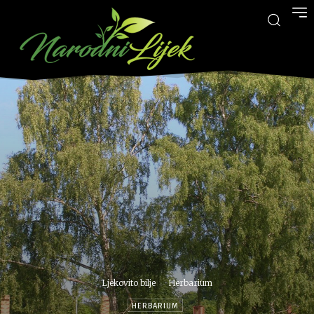
Ljekovito bilje
Herbarium
HERBARIUM