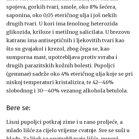
spojeva, gorkih tvari, smole, oko 8% šećera,
saponina, oko 0,05 eteričnog ulja i još nekih
drugih tvari. U kori ima fenolnog heterozida
glikozida, kriloze i metilnog salicilata. U brezovu
katranu ima antiseptičnih i ljekovitih tvari kao
što su gvajakol i krezol, zbog čega se, kao
sumporna mast, upotrebljava protiv svraba i
drugih parazitskih kožnih bolesti. Pupoljci
(gemmae) sadrže oko 4% eteričnog ulja koje se pri
niskoj temperaturi kristalizira, te 42—46%
slobodnog i 30—40% vezanog alkohola betulola.
Bere se:
Lisni pupoljci potkraj zime i u rano proljeće, a
mlado lišće za cijelo vrijeme cvatnje. Sve se suši u
hladu. Za lijek se upotrebljavaju lišće, pupovi,