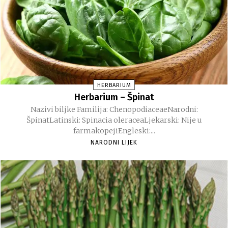
HERBARIUM
Herbarium – Špinat
Nazivi biljke Familija: ChenopodiaceaeNarodni:
ŠpinatLatinski: Spinacia oleraceaLjekarski: Nije u
farmakopejiEngleski:...
NARODNI LIJEK