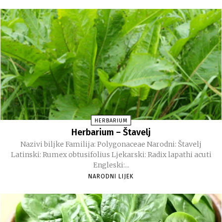
HERBARIUM
Herbarium – Štavelj
Nazivi biljke Familija: Polygonaceae Narodni: Štavelj
Latinski: Rumex obtusifolius Ljekarski: Radix lapathi acuti
Engleski:...
NARODNI LIJEK