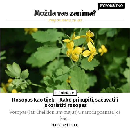
PREPORUČENO
Možda vas zanima?
Preporučeno za vas
HERBARIUM
Rosopas kao lijek – Kako prikupiti, sačuvati i
iskoristiti rosopas
Rosopas (lat. Chelidonium majus) u narodu poznata još
kao...
NARODNI LIJEK