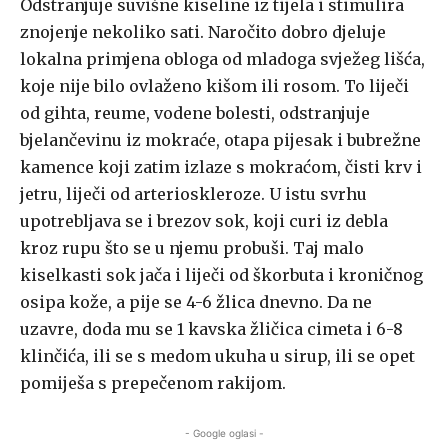
Odstranjuje suvišne kiseline iz tijela i stimulira
znojenje nekoliko sati. Naročito dobro djeluje
lokalna primjena obloga od mladoga svježeg lišća,
koje nije bilo ovlaženo kišom ili rosom. To liječi
od gihta, reume, vodene bolesti, odstranjuje
bjelančevinu iz mokraće, otapa pijesak i bubrežne
kamence koji zatim izlaze s mokraćom, čisti krv i
jetru, liječi od arterioskleroze. U istu svrhu
upotrebljava se i brezov sok, koji curi iz debla
kroz rupu što se u njemu probuši. Taj malo
kiselkasti sok jača i liječi od škorbuta i kroničnog
osipa kože, a pije se 4-6 žlica dnevno. Da ne
uzavre, doda mu se 1 kavska žličica cimeta i 6-8
klinčića, ili se s medom ukuha u sirup, ili se opet
pomiješa s prepečenom rakijom.
- Google oglasi -