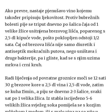
Ako prevre, nastaje pjenušavo vino kojemu
također pripisuju ljekovitost. Protiv bubrežnih
bolesti pije se triput dnevno po šalica čaja od 1
velike žlice usitnjena brezovog lišća, poparenog s
2,5 dl kipuće vode, pošto poklopljen odstoji 1/2
sata. Čaj od brezova lišća nije samo diuretik i
antiseptik mokraćnih putova, nego uništava i
druge bakterije, pa i gliste, kad se s njim uzima
mrkva i crni kruh.
Radi liječenja od povratne groznice moči se 12 sati
30 g brezove kore u 2,5 dl vina i 2,5 dl vode, zatim
se kuha 15min., a piju se dnevno 2-3 šalice, svaki
sat po 1 velika žlica. Iz stabla iscijeđeno 5-6
velikih žlica svježeg soka pomiješa se s kozjim
mlijekom i medom, ili s malo vina pa se pije u