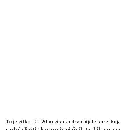
To je vitko, 10—20 m visoko drvo bijele kore, koja
se dade ljuštiti kao papir, nježnih, tankih, crveno