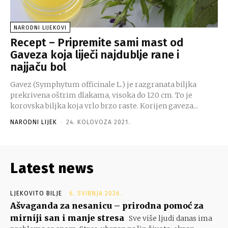
NARODNI LIJEKOVI
Recept – Pripremite sami mast od
Gaveza koja liječi najdublje rane i
najjaču bol
Gavez (Symphytum officinale L.) je razgranata biljka
prekrivena oštrim dlakama, visoka do 120 cm. To je
korovska biljka koja vrlo brzo raste. Korijen gaveza...
NARODNI LIJEK
-
24. KOLOVOZA 2021.
Latest news
LJEKOVITO BILJE
6. SVIBNJA 2026.
Ašvaganda za nesanicu – prirodna pomoć za
mirniji san i manje stresa
Sve više ljudi danas ima