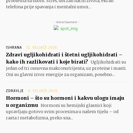
problema sa snom. Stres, ubrzan način života, ekran
telefona prije spavanja i mentalni umor...
- Advertisement -
ISHRANA
12. VELJAČE 2026.
Zdravi ugljikohidrati i štetni ugljikohidrati –
kako ih razlikovati i koje birati?
Ugljikohidrati su
jedan od tri osnovna makronutrijenta, uz proteine i masti.
Oni su glavni izvor energije za organizam, posebno...
ZDRAVLJE
9. VELJAČE 2026.
Hormoni – što su hormoni i kakvu ulogu imaju
u organizmu
Hormoni su hemijski glasnici koji
upravljaju gotovo svim procesima u našem tijelu – od
rasta i metabolizma, preko sna...