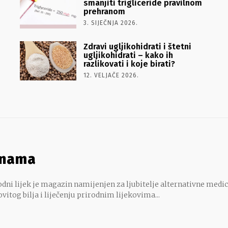
smanjiti trigliceride pravilnom
prehranom
3. SIJEČNJA 2026.
Zdravi ugljikohidrati i štetni
ugljikohidrati – kako ih
razlikovati i koje birati?
12. VELJAČE 2026.
 nama
dni lijek je magazin namijenjen za ljubitelje alternativne medic
ovitog bilja i liječenju prirodnim lijekovima...