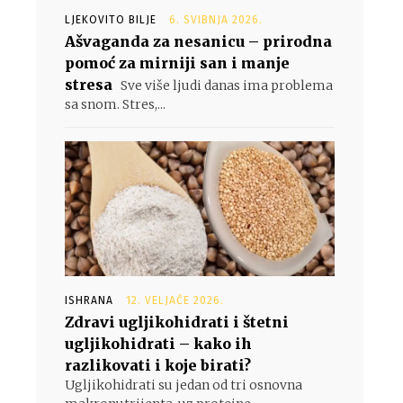
LJEKOVITO BILJE
6. SVIBNJA 2026.
Ašvaganda za nesanicu – prirodna
pomoć za mirniji san i manje
stresa
Sve više ljudi danas ima problema
sa snom. Stres,...
ISHRANA
12. VELJAČE 2026.
Zdravi ugljikohidrati i štetni
ugljikohidrati – kako ih
razlikovati i koje birati?
Ugljikohidrati su jedan od tri osnovna