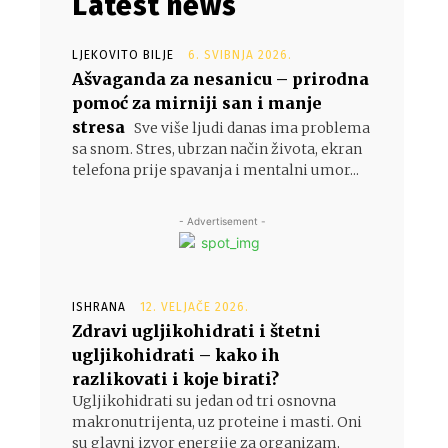
Latest news
LJEKOVITO BILJE
6. SVIBNJA 2026.
Ašvaganda za nesanicu – prirodna
pomoć za mirniji san i manje
stresa
Sve više ljudi danas ima problema
sa snom. Stres, ubrzan način života, ekran
telefona prije spavanja i mentalni umor...
- Advertisement -
ISHRANA
12. VELJAČE 2026.
Zdravi ugljikohidrati i štetni
ugljikohidrati – kako ih
razlikovati i koje birati?
Ugljikohidrati su jedan od tri osnovna
makronutrijenta, uz proteine i masti. Oni
su glavni izvor energije za organizam,