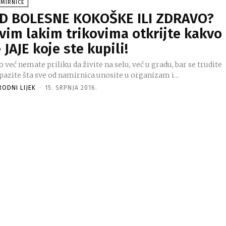
AMIRNICE
D BOLESNE KOKOŠKE ILI ZDRAVO?
vim lakim trikovima otkrijte kakvo
e JAJE koje ste kupili!
 već nemate priliku da živite na selu, već u gradu, bar se trudite
pazite šta sve od namirnica unosite u organizam i...
RODNI LIJEK
-
15. SRPNJA 2016.