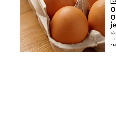
N
O
O
j
Ako
da 
NA