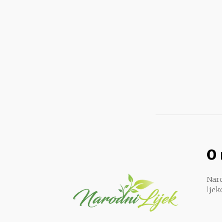
O
Naro
ljek