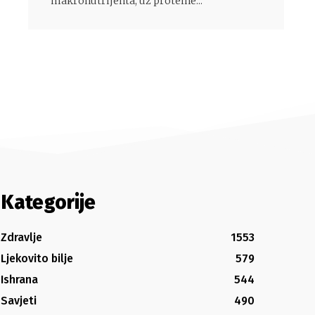
makronutrijenta, uz proteine...
Kategorije
Zdravlje
1553
Ljekovito bilje
579
Ishrana
544
Savjeti
490