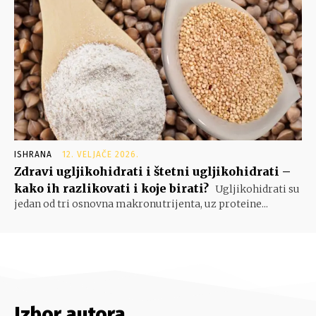
ISHRANA
12. VELJAČE 2026.
Zdravi ugljikohidrati i štetni ugljikohidrati –
kako ih razlikovati i koje birati?
Ugljikohidrati su
jedan od tri osnovna makronutrijenta, uz proteine...
Izbor autora