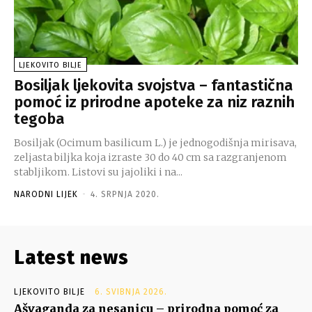
LJEKOVITO BILJE
Bosiljak ljekovita svojstva – fantastična
pomoć iz prirodne apoteke za niz raznih
tegoba
Bosiljak (Ocimum basilicum L.) je jednogodišnja mirisava,
zeljasta biljka koja izraste 30 do 40 cm sa razgranjenom
stabljikom. Listovi su jajoliki i na...
NARODNI LIJEK
-
4. SRPNJA 2020.
Latest news
LJEKOVITO BILJE
6. SVIBNJA 2026.
Ašvaganda za nesanicu – prirodna pomoć za