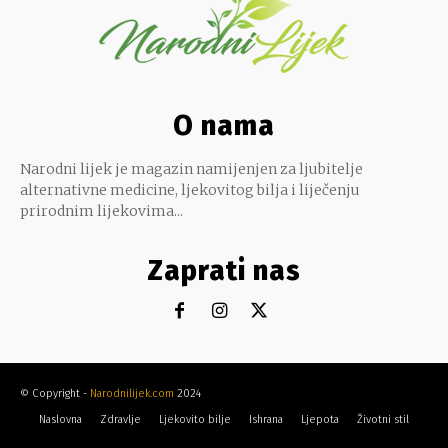
O nama
Narodni lijek je magazin namijenjen za ljubitelje
alternativne medicine, ljekovitog bilja i liječenju
prirodnim lijekovima...
Zaprati nas
© Copyright -
Narodnilijek.com
2024
Naslovna
Zdravlje
Ljekovito bilje
Ishrana
Ljepota
Životni stil