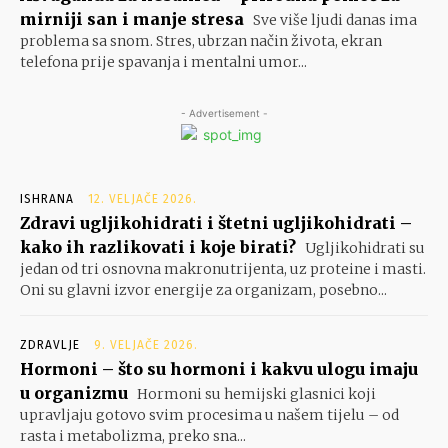
mirniji san i manje stresa
Sve više ljudi danas ima
problema sa snom. Stres, ubrzan način života, ekran
telefona prije spavanja i mentalni umor...
- Advertisement -
ISHRANA
12. VELJAČE 2026.
Zdravi ugljikohidrati i štetni ugljikohidrati –
kako ih razlikovati i koje birati?
Ugljikohidrati su
jedan od tri osnovna makronutrijenta, uz proteine i masti.
Oni su glavni izvor energije za organizam, posebno...
ZDRAVLJE
9. VELJAČE 2026.
Hormoni – što su hormoni i kakvu ulogu imaju
u organizmu
Hormoni su hemijski glasnici koji
upravljaju gotovo svim procesima u našem tijelu – od
rasta i metabolizma, preko sna...