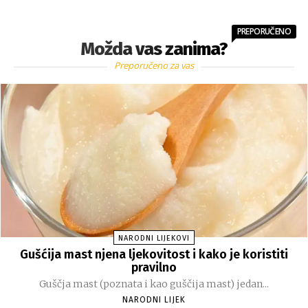
PREPORUČENO
Možda vas zanima?
Preporučeno za vas
NARODNI LIJEKOVI
Gušćija mast njena ljekovitost i kako je koristiti
pravilno
Guščja mast (poznata i kao guščija mast) jedan...
NARODNI LIJEK