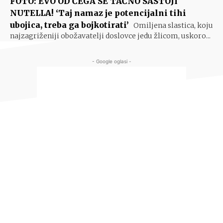
FOTO: EVO OD ČEGA SE TAČNO SASTOJI
NUTELLA! ‘Taj namaz je potencijalni tihi
ubojica, treba ga bojkotirati’
Omiljena slastica, koju
najzagriženiji obožavatelji doslovce jedu žlicom, uskoro...
- Google oglasi -