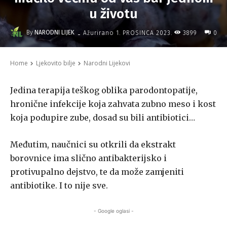
u životu
-
By
NARODNI LIJEK
3899
Ažurirano
1. PROSINCA 2023.
0
Home
Ljekovito bilje
Narodni Lijekovi
Jedina terapija teškog oblika parodontopatije,
hronične infekcije koja zahvata zubno meso i kost
koja podupire zube, dosad su bili antibiotici…
Međutim, naučnici su otkrili da ekstrakt
borovnice ima slično antibakterijsko i
protivupalno dejstvo, te da može zamjeniti
antibiotike. I to nije sve.
- Google oglasi -