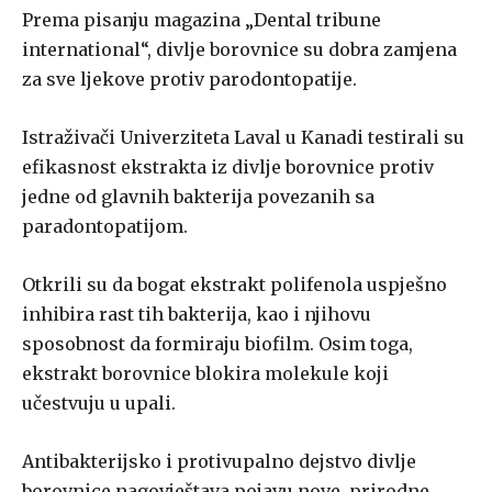
Prema pisanju magazina „Dental tribune
international“, divlje borovnice su dobra zamjena
za sve ljekove protiv parodontopatije.
Istraživači Univerziteta Laval u Kanadi testirali su
efikasnost ekstrakta iz divlje borovnice protiv
jedne od glavnih bakterija povezanih sa
paradontopatijom.
Otkrili su da bogat ekstrakt polifenola uspješno
inhibira rast tih bakterija, kao i njihovu
sposobnost da formiraju biofilm. Osim toga,
ekstrakt borovnice blokira molekule koji
učestvuju u upali.
Antibakterijsko i protivupalno dejstvo divlje
borovnice nagovještava pojavu nove, prirodne