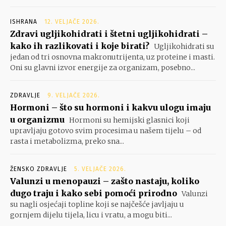
ISHRANA
12. VELJAČE 2026.
Zdravi ugljikohidrati i štetni ugljikohidrati –
kako ih razlikovati i koje birati?
Ugljikohidrati su
jedan od tri osnovna makronutrijenta, uz proteine i masti.
Oni su glavni izvor energije za organizam, posebno...
ZDRAVLJE
9. VELJAČE 2026.
Hormoni – što su hormoni i kakvu ulogu imaju
u organizmu
Hormoni su hemijski glasnici koji
upravljaju gotovo svim procesima u našem tijelu – od
rasta i metabolizma, preko sna...
ŽENSKO ZDRAVLJE
5. VELJAČE 2026.
Valunzi u menopauzi – zašto nastaju, koliko
dugo traju i kako sebi pomoći prirodno
Valunzi
su nagli osjećaji topline koji se najčešće javljaju u
gornjem dijelu tijela, licu i vratu, a mogu biti...