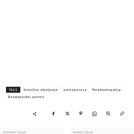
TAGS
hronično oboljenje
osteoporoza
Paradontopatija
Reumatoidni artritis
Prethodni članak
Naredni članak