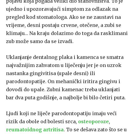
pojavu koja pogađa veliki dio stanovništva. To je
ujedno i upozoravajući simptom za odlazak na
pregled kod stomatologa. Ako se ne zaustavi na
vrijeme, desni postaju crvene, otečene, a zubi se
klimaju… Na kraju dolazimo do toga da rasklimani
zub može samo da se izvadi.
Uklanjanje dentalnog plaka i kamenca se smatra
najvažnijim zahvatom u liječenju jer je on uzrok
nastanka gingivitisa (upale desni) ili
parodontopatije. On mehanički iritira gingivu i
dovodi do upale. Zubni kamenac treba uklanjati
bar dva puta godišnje, a najbolje bi bilo četiri puta.
Ljudi koji ne liječe parodontopatiju imaju veći
rizik da obole od bolesti srca,
osteoporoze
,
reumatoidnog artritisa
. To se dešava zato što se u