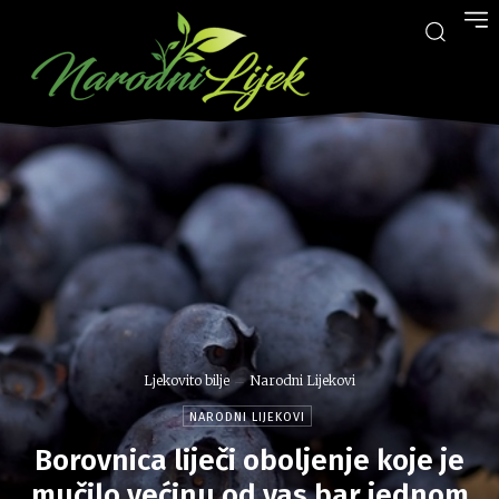
Ljekovito bilje
Narodni Lijekovi
NARODNI LIJEKOVI
Borovnica liječi oboljenje koje je
mučilo većinu od vas bar jednom