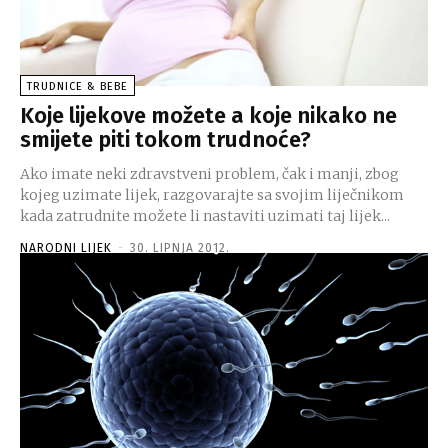
TRUDNICE & BEBE
Koje lijekove možete a koje nikako ne
smijete piti tokom trudnoće?
Ako imate neki zdravstveni problem, čak i manji, zbog
kojeg uzimate lijek, razgovarajte sa svojim liječnikom
kada zatrudnite možete li nastaviti uzimati taj lijek...
NARODNI LIJEK
-
30. LIPNJA 2012.