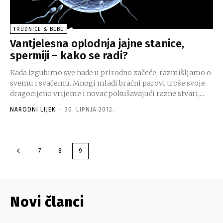
TRUDNICE & BEBE
Vantjelesna oplodnja jajne stanice,
spermiji – kako se radi?
Kada izgubimo sve nade u prirodno začeće, razmišljamo o
svemu i svačemu. Mnogi mladi bračni parovi troše svoje
dragocijeno vrijeme i novac pokušavajući razne stvari,...
NARODNI LIJEK
-
30. LIPNJA 2012.
7
8
9
Novi članci