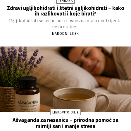
ISHRANA
Zdravi ugljikohidrati i štetni ugljikohidrati – kako
ih razlikovati i koje birati?
Ugljikohidrati su jedan od tri osnovna makronutrijenta,
uz proteine...
NARODNI LIJEK
LJEKOVITO BILJE
Ašvaganda za nesanicu – prirodna pomoć za
mirniji san i manje stresa