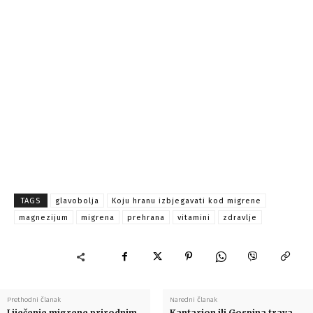
TAGS
glavobolja
Koju hranu izbjegavati kod migrene
magnezijum
migrena
prehrana
vitamini
zdravlje
Prethodni članak
Naredni članak
Liječenje migrene prirodnim
Kantarion ili Gospina trava