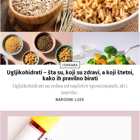
ISHRANA
Ugljikohidrati – šta su, koji su zdravi, a koji štetni,
kako ih pravilno birati
Ugljikohidrati su jedna od najčešće spominjanih, ali i
najviše...
NARODNI LIJEK