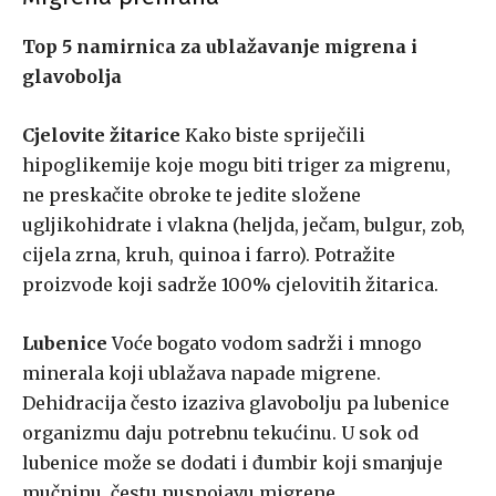
Top 5 namirnica za ublažavanje migrena i
glavobolja
Cjelovite žitarice
Kako biste spriječili
hipoglikemije koje mogu biti triger za migrenu,
ne preskačite obroke te jedite složene
ugljikohidrate i vlakna (heljda, ječam, bulgur, zob,
cijela zrna, kruh, quinoa i farro). Potražite
proizvode koji sadrže 100% cjelovitih žitarica.
Lubenice
Voće bogato vodom sadrži i mnogo
minerala koji ublažava napade migrene.
Dehidracija često izaziva glavobolju pa lubenice
organizmu daju potrebnu tekućinu. U sok od
lubenice može se dodati i đumbir koji smanjuje
mučninu, čestu nuspojavu migrene.