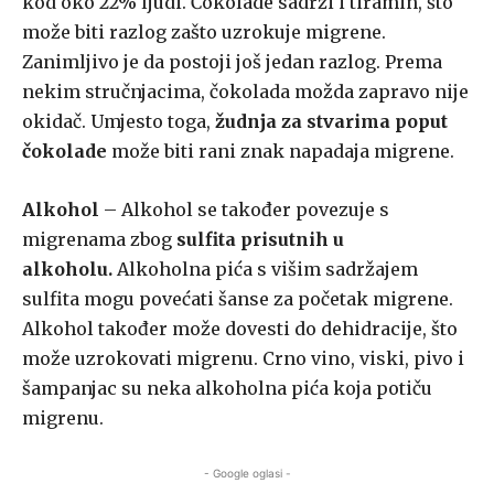
kod oko 22% ljudi. Čokolade sadrži i tiramin, što
može biti razlog zašto uzrokuje migrene.
Zanimljivo je da postoji još jedan razlog. Prema
nekim stručnjacima, čokolada možda zapravo nije
okidač. Umjesto toga,
žudnja za stvarima poput
čokolade
može biti rani znak napadaja migrene.
Alkohol
– Alkohol se također povezuje s
migrenama zbog
sulfita prisutnih u
alkoholu.
Alkoholna pića s višim sadržajem
sulfita mogu povećati šanse za početak migrene.
Alkohol također može dovesti do dehidracije, što
može uzrokovati migrenu. Crno vino, viski, pivo i
šampanjac su neka alkoholna pića koja potiču
migrenu.
- Google oglasi -