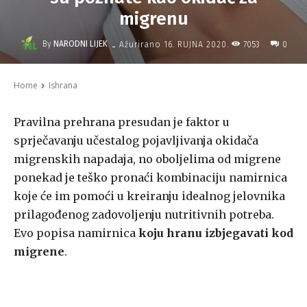
migrenu
-
By
NARODNI LIJEK
7053
Ažurirano
16. RUJNA 2020.
0
Home
Ishrana
Pravilna prehrana presudan je faktor u
sprječavanju učestalog pojavljivanja okidača
migrenskih napadaja, no oboljelima od migrene
ponekad je teško pronaći kombinaciju namirnica
koje će im pomoći u kreiranju idealnog jelovnika
prilagođenog zadovoljenju nutritivnih potreba.
Evo popisa namirnica
koju hranu izbjegavati kod
migrene
.