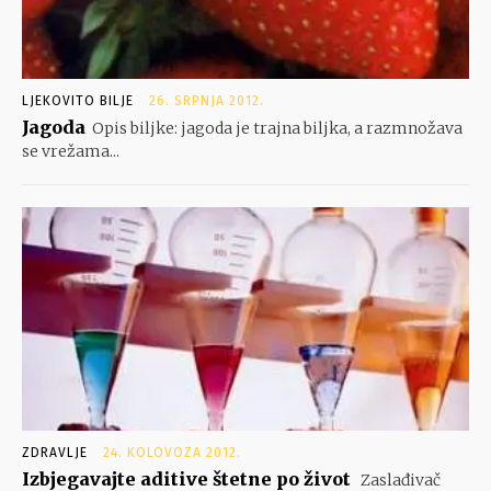
LJEKOVITO BILJE
26. SRPNJA 2012.
Jagoda
Opis biljke: jagoda je trajna biljka, a razmnožava
se vrežama...
ZDRAVLJE
24. KOLOVOZA 2012.
Izbjegavajte aditive štetne po život
Zaslađivač