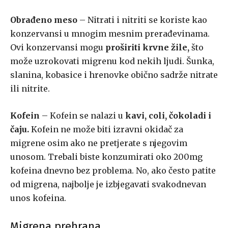
Obrađeno meso
– Nitrati i nitriti se koriste kao
konzervansi u mnogim mesnim prerađevinama.
Ovi konzervansi mogu
proširiti krvne žile,
što
može uzrokovati migrenu kod nekih ljudi. Šunka,
slanina, kobasice i hrenovke obično sadrže nitrate
ili nitrite.
Kofein
– Kofein se nalazi u
kavi, coli, čokoladi i
čaju.
Kofein ne može biti izravni okidač za
migrene osim ako ne pretjerate s njegovim
unosom. Trebali biste konzumirati oko 200mg
kofeina dnevno bez problema. No, ako često patite
od migrena, najbolje je izbjegavati svakodnevan
unos kofeina.
Migrena prehrana