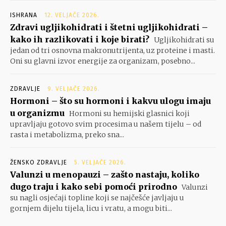
ISHRANA
12. VELJAČE 2026.
Zdravi ugljikohidrati i štetni ugljikohidrati –
kako ih razlikovati i koje birati?
Ugljikohidrati su
jedan od tri osnovna makronutrijenta, uz proteine i masti.
Oni su glavni izvor energije za organizam, posebno...
ZDRAVLJE
9. VELJAČE 2026.
Hormoni – što su hormoni i kakvu ulogu imaju
u organizmu
Hormoni su hemijski glasnici koji
upravljaju gotovo svim procesima u našem tijelu – od
rasta i metabolizma, preko sna...
ŽENSKO ZDRAVLJE
5. VELJAČE 2026.
Valunzi u menopauzi – zašto nastaju, koliko
dugo traju i kako sebi pomoći prirodno
Valunzi
su nagli osjećaji topline koji se najčešće javljaju u
gornjem dijelu tijela, licu i vratu, a mogu biti...