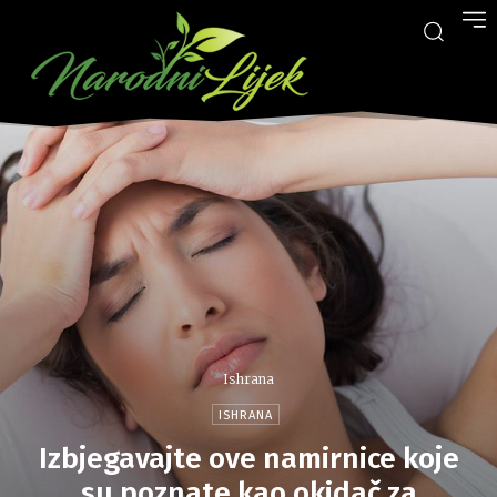
Ishrana
ISHRANA
Izbjegavajte ove namirnice koje
su poznate kao okidač za