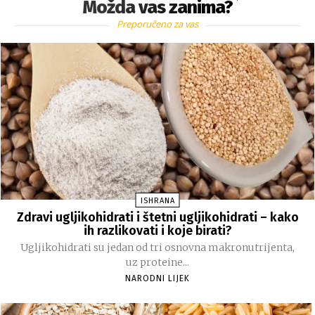
Možda vas zanima?
Preporučeno za vas
ISHRANA
Zdravi ugljikohidrati i štetni ugljikohidrati – kako
ih razlikovati i koje birati?
Ugljikohidrati su jedan od tri osnovna makronutrijenta,
uz proteine...
NARODNI LIJEK