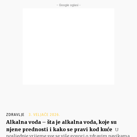
- Google oglasi -
ZDRAVLJE
3. VELJAČE 2026.
Alkalna voda – šta je alkalna voda, koje su
njene prednosti i kako se pravi kod kuće
U
posljednje vrijeme sve se više govori o zdravim navikama,