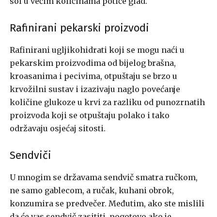
sol u većim količinama potiče glad.
Rafinirani pekarski proizvodi
Rafinirani ugljikohidrati koji se mogu naći u
pekarskim proizvodima od bijelog brašna,
kroasanima i pecivima, otpuštaju se brzo u
krvožilni sustav i izazivaju naglo povećanje
količine glukoze u krvi za razliku od punozrnatih
proizvoda koji se otpuštaju polako i tako
održavaju osjećaj sitosti.
Sendviči
U mnogim se državama sendvič smatra ručkom,
ne samo gablecom, a ručak, kuhani obrok,
konzumira se predvečer. Međutim, ako ste mislili
da će vas sendvič zasititi, pogotovo ako je