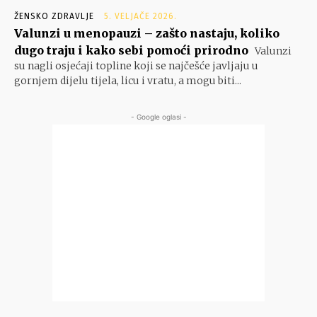
ŽENSKO ZDRAVLJE
5. VELJAČE 2026.
Valunzi u menopauzi – zašto nastaju, koliko
dugo traju i kako sebi pomoći prirodno
Valunzi
su nagli osjećaji topline koji se najčešće javljaju u
gornjem dijelu tijela, licu i vratu, a mogu biti...
- Google oglasi -