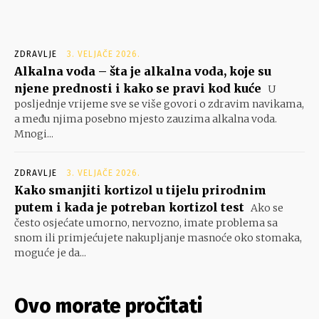
ZDRAVLJE
3. VELJAČE 2026.
Alkalna voda – šta je alkalna voda, koje su
njene prednosti i kako se pravi kod kuće
U
posljednje vrijeme sve se više govori o zdravim navikama,
a među njima posebno mjesto zauzima alkalna voda.
Mnogi...
ZDRAVLJE
3. VELJAČE 2026.
Kako smanjiti kortizol u tijelu prirodnim
putem i kada je potreban kortizol test
Ako se
često osjećate umorno, nervozno, imate problema sa
snom ili primjećujete nakupljanje masnoće oko stomaka,
moguće je da...
Ovo morate pročitati