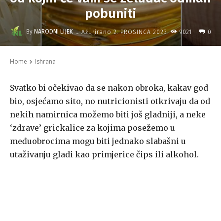
pobuniti
-
By
NARODNI LIJEK
9021
Ažurirano
2. PROSINCA 2023.
0
Home
Ishrana
Svatko bi očekivao da se nakon obroka, kakav god
bio, osjećamo sito, no nutricionisti otkrivaju da od
nekih namirnica možemo biti još gladniji, a neke
‘zdrave’ grickalice za kojima posežemo u
međuobrocima mogu biti jednako slabašni u
utaživanju gladi kao primjerice čips ili alkohol.