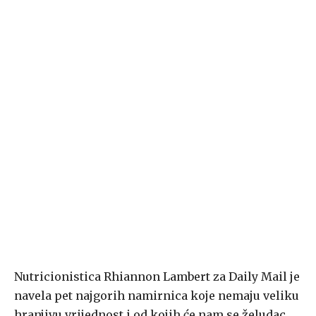
Nutricionistica Rhiannon Lambert za Daily Mail je
navela pet najgorih namirnica koje nemaju veliku
hranjivu vrijednost i od kojih će nam se želudac