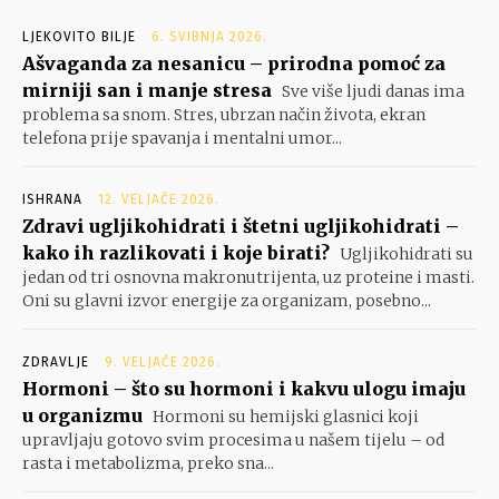
LJEKOVITO BILJE
6. SVIBNJA 2026.
Ašvaganda za nesanicu – prirodna pomoć za
mirniji san i manje stresa
Sve više ljudi danas ima
problema sa snom. Stres, ubrzan način života, ekran
telefona prije spavanja i mentalni umor...
ISHRANA
12. VELJAČE 2026.
Zdravi ugljikohidrati i štetni ugljikohidrati –
kako ih razlikovati i koje birati?
Ugljikohidrati su
jedan od tri osnovna makronutrijenta, uz proteine i masti.
Oni su glavni izvor energije za organizam, posebno...
ZDRAVLJE
9. VELJAČE 2026.
Hormoni – što su hormoni i kakvu ulogu imaju
u organizmu
Hormoni su hemijski glasnici koji
upravljaju gotovo svim procesima u našem tijelu – od
rasta i metabolizma, preko sna...