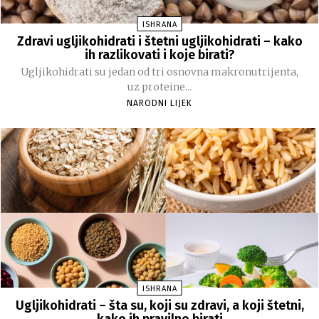
ISHRANA
Zdravi ugljikohidrati i štetni ugljikohidrati – kako
ih razlikovati i koje birati?
Ugljikohidrati su jedan od tri osnovna makronutrijenta,
uz proteine...
NARODNI LIJEK
ISHRANA
Ugljikohidrati – šta su, koji su zdravi, a koji štetni,
kako ih pravilno birati