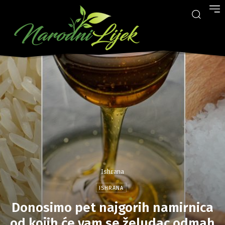
Ishrana
ISHRANA
Donosimo pet najgorih namirnica
od kojih će vam se želudac odmah