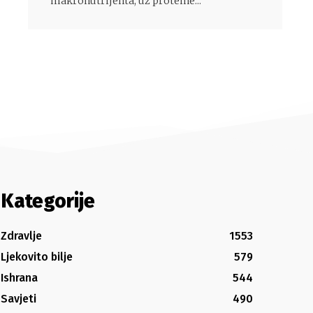
makronutrijenta, uz proteine...
Kategorije
Zdravlje
1553
Ljekovito bilje
579
Ishrana
544
Savjeti
490