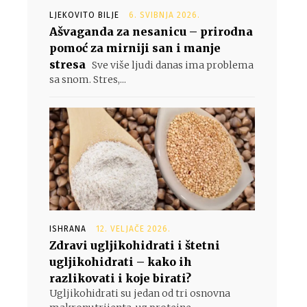
LJEKOVITO BILJE
6. SVIBNJA 2026.
Ašvaganda za nesanicu – prirodna
pomoć za mirniji san i manje
stresa
Sve više ljudi danas ima problema
sa snom. Stres,...
ISHRANA
12. VELJAČE 2026.
Zdravi ugljikohidrati i štetni
ugljikohidrati – kako ih
razlikovati i koje birati?
Ugljikohidrati su jedan od tri osnovna