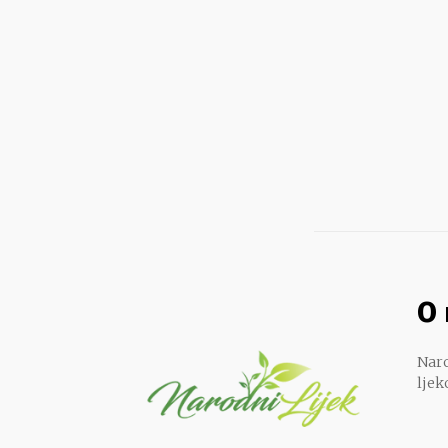
O
Naro
ljek