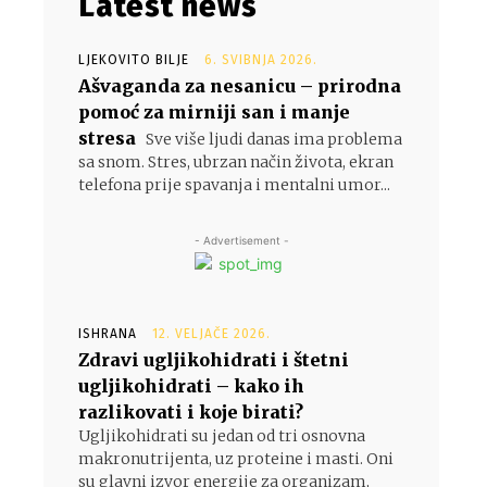
Latest news
LJEKOVITO BILJE
6. SVIBNJA 2026.
Ašvaganda za nesanicu – prirodna
pomoć za mirniji san i manje
stresa
Sve više ljudi danas ima problema
sa snom. Stres, ubrzan način života, ekran
telefona prije spavanja i mentalni umor...
- Advertisement -
ISHRANA
12. VELJAČE 2026.
Zdravi ugljikohidrati i štetni
ugljikohidrati – kako ih
razlikovati i koje birati?
Ugljikohidrati su jedan od tri osnovna
makronutrijenta, uz proteine i masti. Oni
su glavni izvor energije za organizam,