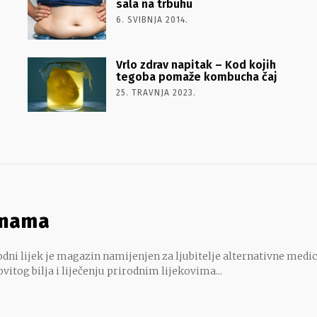
sala na trbuhu
6. SVIBNJA 2014.
Vrlo zdrav napitak – Kod kojih
tegoba pomaže kombucha čaj
25. TRAVNJA 2023.
 nama
dni lijek je magazin namijenjen za ljubitelje alternativne medic
ovitog bilja i liječenju prirodnim lijekovima...