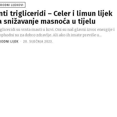
RODNI LIJEKOVI
nti trigliceridi – Celer i limun lijek
a snižavanje masnoća u tijelu
gliceridi su vrsta masti u krvi. Oni su naš glavni izvor energije i
phodni su za dobro zdravlje. Ali ako ih imate previše u...
RODNI LIJEK
-
20. SIJEČNJA 2023.