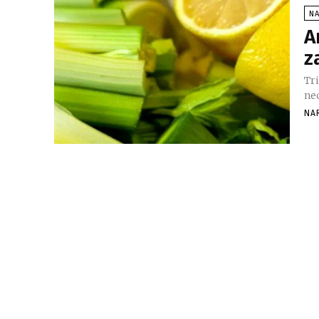
NA
A
z
Tri
neo
NA