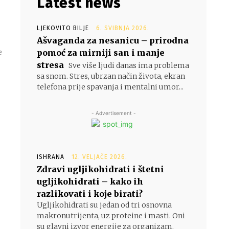
Latest news
LJEKOVITO BILJE
6. SVIBNJA 2026.
Ašvaganda za nesanicu – prirodna
pomoć za mirniji san i manje
e
stresa
Sve više ljudi danas ima problema
sa snom. Stres, ubrzan način života, ekran
telefona prije spavanja i mentalni umor...
- Advertisement -
ISHRANA
12. VELJAČE 2026.
Zdravi ugljikohidrati i štetni
ugljikohidrati – kako ih
razlikovati i koje birati?
Ugljikohidrati su jedan od tri osnovna
makronutrijenta, uz proteine i masti. Oni
su glavni izvor energije za organizam,