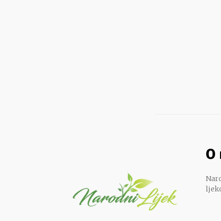
O
Naro
ljek