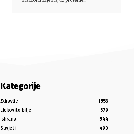
makronutrijenta, uz proteine...
Kategorije
Zdravlje
1553
Ljekovito bilje
579
Ishrana
544
Savjeti
490