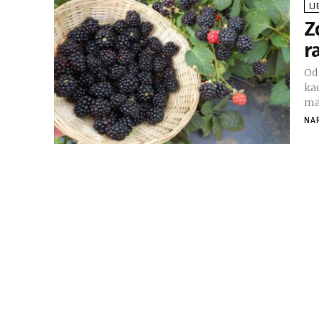
LJ
Z
r
Od 
kao
ma
NA