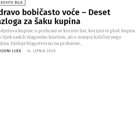
EKOVITO BILJE
dravo bobičasto voće – Deset
azloga za šaku kupina
dijelova kupine, u prehrani se koriste list, korijen te plod. Kupin
 lijek sadrži elaginsku kiselinu, ali u manjoj količini nego
lina. Djeluje blagotvorno na probavne...
RODNI LIJEK
-
14. LIPNJA 2020.