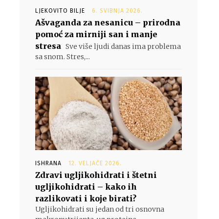
LJEKOVITO BILJE
6. SVIBNJA 2026.
Ašvaganda za nesanicu – prirodna
pomoć za mirniji san i manje
stresa
Sve više ljudi danas ima problema
sa snom. Stres,...
ISHRANA
12. VELJAČE 2026.
Zdravi ugljikohidrati i štetni
ugljikohidrati – kako ih
razlikovati i koje birati?
Ugljikohidrati su jedan od tri osnovna