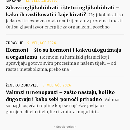
ISHRANA
12. VELJAČE 2026.
Zdravi ugljikohidrati i štetni ugljikohidrati –
kako ih razlikovati i koje birati?
Ugljikohidrati su
jedan od tri osnovna makronutrijenta, uz proteine i masti.
Oni su glavni izvor energije za organizam, posebno...
ZDRAVLJE
9. VELJAČE 2026.
Hormoni – što su hormoni i kakvu ulogu imaju
u organizmu
Hormoni su hemijski glasnici koji
upravljaju gotovo svim procesima u našem tijelu – od
rasta i metabolizma, preko sna...
ŽENSKO ZDRAVLJE
5. VELJAČE 2026.
Valunzi u menopauzi – zašto nastaju, koliko
dugo traju i kako sebi pomoći prirodno
Valunzi
su nagli osjećaji topline koji se najčešće javljaju u
gornjem dijelu tijela, licu i vratu, a mogu biti...
- Google oglasi -