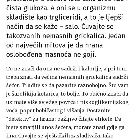
čista glukoza. A oni se u organizmu
skladište kao trgliceridi, a to je ljepši
način da se kaže – salo. Čuvajte se
takozvanih nemasnih grickalica. Jedan
od najvećih mitova je da hrana
oslobođena masnoća ne goji.
To ne znači da ona ne sadrži i kalorije, a pri tom
treba znati da većina nemasnih grickalica sadrži
šećer. Trudite se da pazarite raznobojno. Što vam
je šarolikija kotarica, to bolje. To obično znaci da
uzimate više svježeg povrća i niskoglikemijskog
voća, poput bobičastog i višanja. Postanite
“detektiv” za hranu: pažljivo čitajte etikete. Da
biste smanjili unos šećera, morate znati gdje ga
ima. Čuvajte se vještačkih zaslađivača. Iako