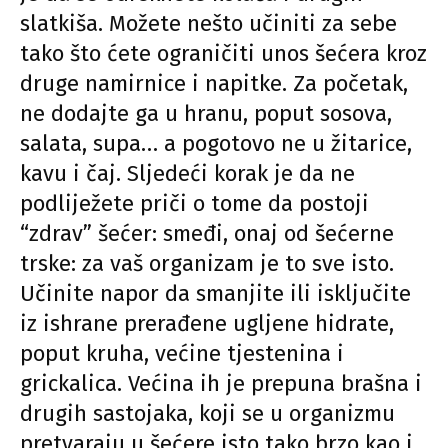
slatkiša. Možete nešto učiniti za sebe
tako što ćete ograničiti unos šećera kroz
druge namirnice i napitke. Za početak,
ne dodajte ga u hranu, poput sosova,
salata, supa… a pogotovo ne u žitarice,
kavu i čaj. Sljedeći korak je da ne
podliježete priči o tome da postoji
“zdrav” šećer: smeđi, onaj od šećerne
trske: za vaš organizam je to sve isto.
Učinite napor da smanjite ili isključite
iz ishrane prerađene ugljene hidrate,
poput kruha, većine tjestenina i
grickalica. Većina ih je prepuna brašna i
drugih sastojaka, koji se u organizmu
pretvaraju u šećere isto tako brzo kao i