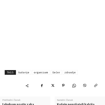
TAGS
kalorije
organizam
šećer
zdravlje
Prethodni članak
Naredni članak
Jabukom protiv raka
Kofein neprijatelj kalcija