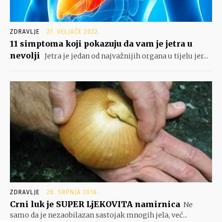
ZDRAVLJE
27. VELJAČE 2022.
11 simptoma koji pokazuju da vam je jetra u
nevolji
Jetra je jedan od najvažnijih organa u tijelu jer...
ZDRAVLJE
28. SRPNJA 2016.
Crni luk je SUPER LjEKOVITA namirnica
Ne
samo da je nezaobilazan sastojak mnogih jela, već...