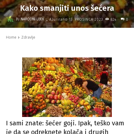
Kako smanjiti unos šećera
-
By
NARODNI LIJEK
824
Ažurirano
13. PROSINCA 2023.
0
Home
Zdravlje
I sami znate: šećer goji. Ipak, teško vam
je da se odreknete kolača i drugih