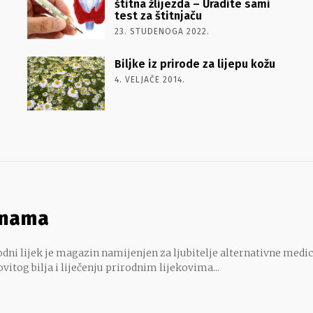
štitna žlijezda – Uradite sami
test za štitnjaču
23. STUDENOGA 2022.
Biljke iz prirode za lijepu kožu
4. VELJAČE 2014.
 nama
dni lijek je magazin namijenjen za ljubitelje alternativne medic
ovitog bilja i liječenju prirodnim lijekovima...