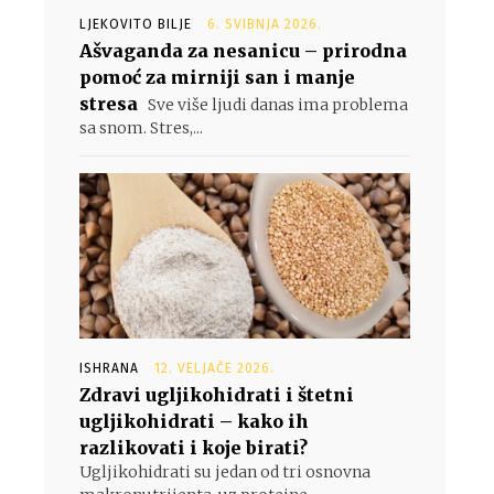
LJEKOVITO BILJE
6. SVIBNJA 2026.
Ašvaganda za nesanicu – prirodna
pomoć za mirniji san i manje
stresa
Sve više ljudi danas ima problema
sa snom. Stres,...
ISHRANA
12. VELJAČE 2026.
Zdravi ugljikohidrati i štetni
ugljikohidrati – kako ih
razlikovati i koje birati?
Ugljikohidrati su jedan od tri osnovna