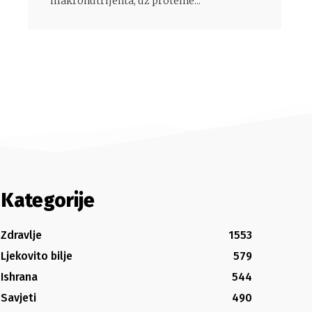
makronutrijenta, uz proteine...
Kategorije
Zdravlje
1553
Ljekovito bilje
579
Ishrana
544
Savjeti
490