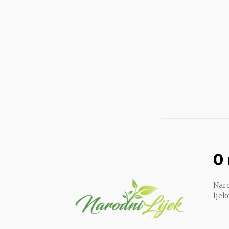
O
Naro
ljek