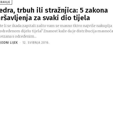
RAVLJE
edra, trbuh ili stražnjica: 5 zakona
ršavljenja za svaki dio tijela
te li se ikada zapitali zašto vam se masno tkivo najviše nakuplja
đenom dijelu tijela? Znanost kaže da je distribucija masnoća
vezana s određenim...
RODNI LIJEK
-
12. SVIBNJA 2016.