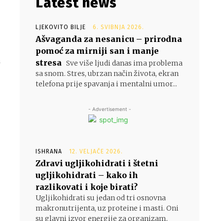
Latest news
LJEKOVITO BILJE
6. SVIBNJA 2026.
Ašvaganda za nesanicu – prirodna
pomoć za mirniji san i manje
stresa
Sve više ljudi danas ima problema
sa snom. Stres, ubrzan način života, ekran
telefona prije spavanja i mentalni umor...
- Advertisement -
ISHRANA
12. VELJAČE 2026.
Zdravi ugljikohidrati i štetni
ugljikohidrati – kako ih
razlikovati i koje birati?
Ugljikohidrati su jedan od tri osnovna
makronutrijenta, uz proteine i masti. Oni
su glavni izvor energije za organizam,