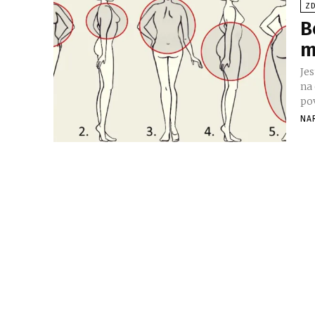
ZD
B
m
Jes
na odre
po
NA