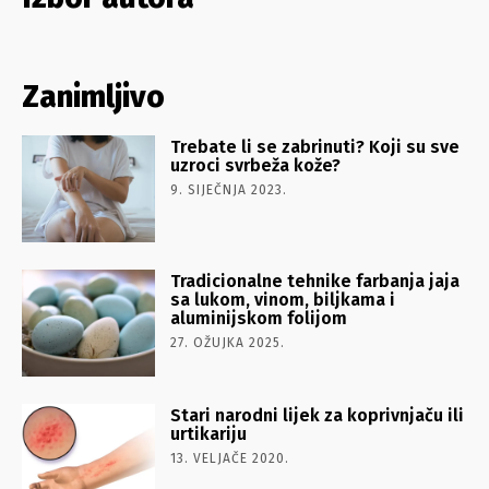
Zanimljivo
Trebate li se zabrinuti? Koji su sve
uzroci svrbeža kože?
9. SIJEČNJA 2023.
Tradicionalne tehnike farbanja jaja
sa lukom, vinom, biljkama i
aluminijskom folijom
27. OŽUJKA 2025.
Stari narodni lijek za koprivnjaču ili
urtikariju
13. VELJAČE 2020.