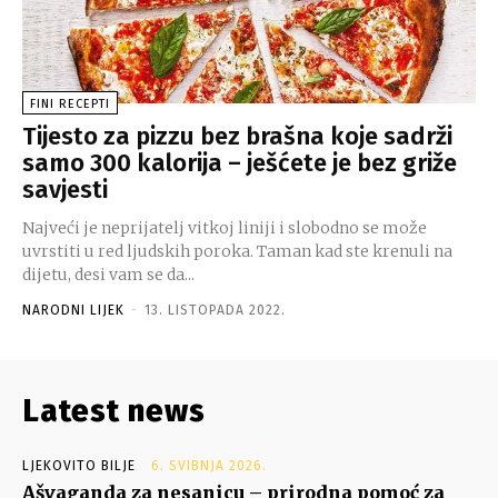
FINI RECEPTI
Tijesto za pizzu bez brašna koje sadrži
samo 300 kalorija – ješćete je bez griže
savjesti
Najveći je neprijatelj vitkoj liniji i slobodno se može
uvrstiti u red ljudskih poroka. Taman kad ste krenuli na
dijetu, desi vam se da...
NARODNI LIJEK
-
13. LISTOPADA 2022.
Latest news
LJEKOVITO BILJE
6. SVIBNJA 2026.
Ašvaganda za nesanicu – prirodna pomoć za