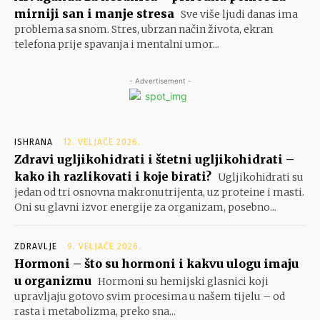
mirniji san i manje stresa
Sve više ljudi danas ima
problema sa snom. Stres, ubrzan način života, ekran
telefona prije spavanja i mentalni umor...
- Advertisement -
ISHRANA
12. VELJAČE 2026.
Zdravi ugljikohidrati i štetni ugljikohidrati –
kako ih razlikovati i koje birati?
Ugljikohidrati su
jedan od tri osnovna makronutrijenta, uz proteine i masti.
Oni su glavni izvor energije za organizam, posebno...
ZDRAVLJE
9. VELJAČE 2026.
Hormoni – što su hormoni i kakvu ulogu imaju
u organizmu
Hormoni su hemijski glasnici koji
upravljaju gotovo svim procesima u našem tijelu – od
rasta i metabolizma, preko sna...