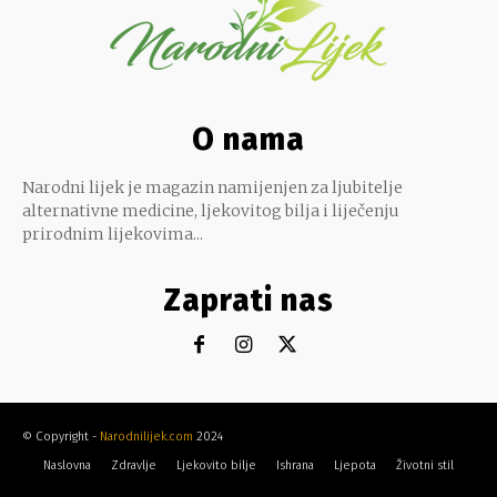
O nama
Narodni lijek je magazin namijenjen za ljubitelje
alternativne medicine, ljekovitog bilja i liječenju
prirodnim lijekovima...
Zaprati nas
© Copyright -
Narodnilijek.com
2024
Naslovna
Zdravlje
Ljekovito bilje
Ishrana
Ljepota
Životni stil