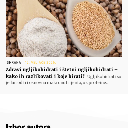
ISHRANA
12. VELJAČE 2026.
Zdravi ugljikohidrati i štetni ugljikohidrati –
kako ih razlikovati i koje birati?
Ugljikohidrati su
jedan od tri osnovna makronutrijenta, uz proteine...
Izbor autora