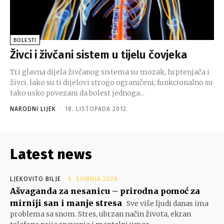
BOLESTI
Živci i živčani sistem u tijelu čovjeka
Tri glavna dijela živčanog sistema su mozak, hrptenjača i
živci. lako su ti dijelovi strogo ograničeni, funkcionalno su
tako usko povezani da bolest jednoga...
NARODNI LIJEK
-
18. LISTOPADA 2012.
Latest news
LJEKOVITO BILJE
6. SVIBNJA 2026.
Ašvaganda za nesanicu – prirodna pomoć za
mirniji san i manje stresa
Sve više ljudi danas ima
problema sa snom. Stres, ubrzan način života, ekran