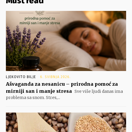
Must read
LJEKOVITO BILJE
6. SVIBNJA 2026.
Ašvaganda za nesanicu – prirodna pomoć za
mirniji san i manje stresa
Sve više ljudi danas ima
problema sa snom. Stres,...