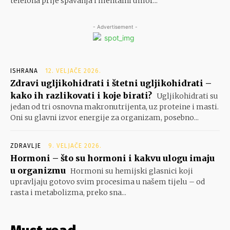
telefona prije spavanja i mentalni umor...
- Advertisement -
ISHRANA
12. VELJAČE 2026.
Zdravi ugljikohidrati i štetni ugljikohidrati –
kako ih razlikovati i koje birati?
Ugljikohidrati su
jedan od tri osnovna makronutrijenta, uz proteine i masti.
Oni su glavni izvor energije za organizam, posebno...
ZDRAVLJE
9. VELJAČE 2026.
Hormoni – što su hormoni i kakvu ulogu imaju
u organizmu
Hormoni su hemijski glasnici koji
upravljaju gotovo svim procesima u našem tijelu – od
rasta i metabolizma, preko sna...