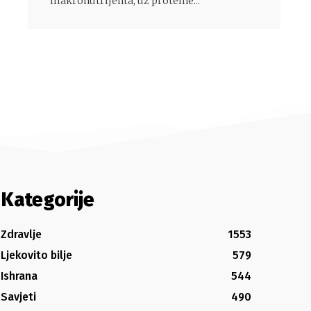
makronutrijenta, uz proteine...
Kategorije
Zdravlje
1553
Ljekovito bilje
579
Ishrana
544
Savjeti
490