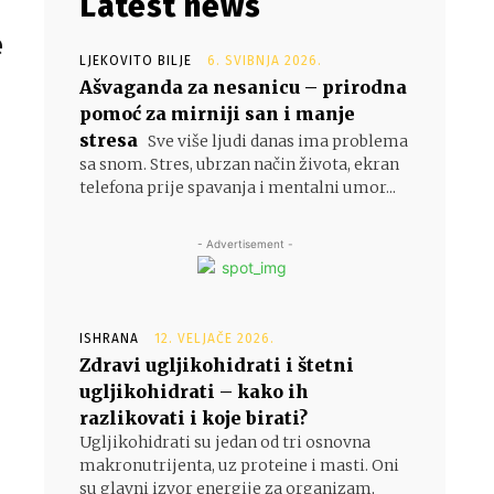
Latest news
e
LJEKOVITO BILJE
6. SVIBNJA 2026.
Ašvaganda za nesanicu – prirodna
pomoć za mirniji san i manje
stresa
Sve više ljudi danas ima problema
sa snom. Stres, ubrzan način života, ekran
telefona prije spavanja i mentalni umor...
- Advertisement -
ISHRANA
12. VELJAČE 2026.
Zdravi ugljikohidrati i štetni
ugljikohidrati – kako ih
razlikovati i koje birati?
Ugljikohidrati su jedan od tri osnovna
makronutrijenta, uz proteine i masti. Oni
su glavni izvor energije za organizam,