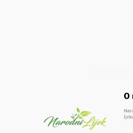
O
Naro
ljek