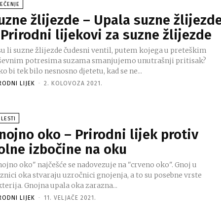
JEČENJE
uzne žlijezde – Upala suzne žlijezd
 Prirodni lijekovi za suzne žlijezde
su li suzne žlijezde čudesni ventil, putem kojega u preteškim
ševnim potresima suzama smanjujemo unutrašnji pritisak?
o bi tek bilo nesnosno djetetu, kad se ne...
RODNI LIJEK
-
2. KOLOVOZA 2021.
LESTI
nojno oko – Prirodni lijek protiv
olne izbočine na oku
nojno oko" najčešće se nadovezuje na "crveno oko". Gnoj u
znici oka stvaraju uzročnici gnojenja, a to su posebne vrste
bakterija. Gnojna upala oka zarazna...
RODNI LIJEK
-
11. VELJAČE 2021.