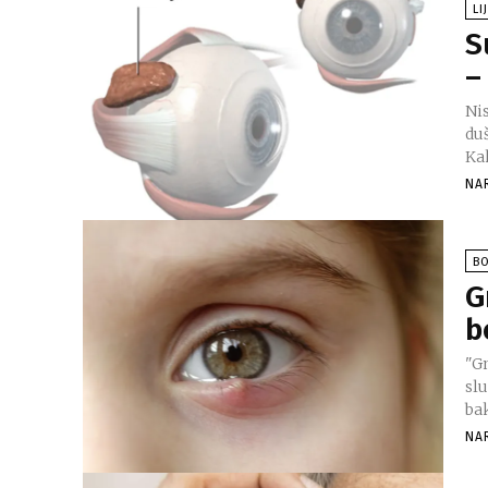
LI
S
–
Ni
du
Kak
NA
BO
G
b
"G
slu
NA