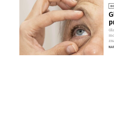
BO
G
p
Gla
mo
zna
NA