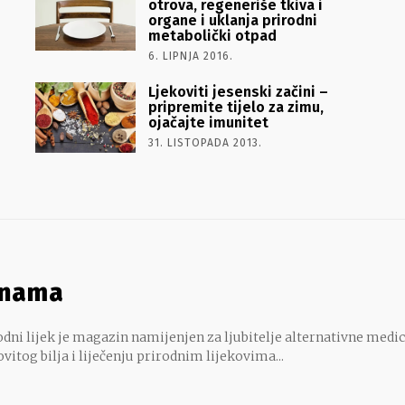
otrova, regeneriše tkiva i
organe i uklanja prirodni
metabolički otpad
6. LIPNJA 2016.
Ljekoviti jesenski začini –
pripremite tijelo za zimu,
ojačajte imunitet
31. LISTOPADA 2013.
 nama
dni lijek je magazin namijenjen za ljubitelje alternativne medic
ovitog bilja i liječenju prirodnim lijekovima...