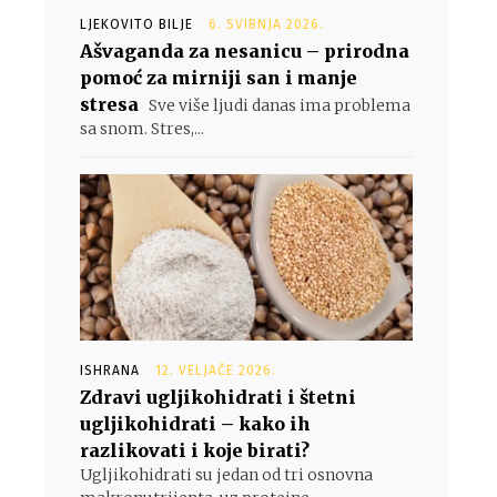
LJEKOVITO BILJE
6. SVIBNJA 2026.
Ašvaganda za nesanicu – prirodna
pomoć za mirniji san i manje
stresa
Sve više ljudi danas ima problema
sa snom. Stres,...
ISHRANA
12. VELJAČE 2026.
Zdravi ugljikohidrati i štetni
ugljikohidrati – kako ih
razlikovati i koje birati?
Ugljikohidrati su jedan od tri osnovna