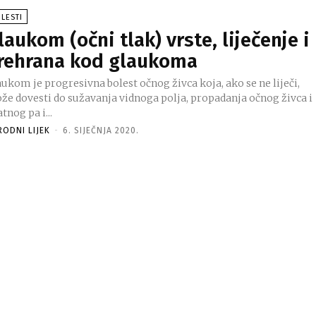
LESTI
laukom (očni tlak) vrste, liječenje i
rehrana kod glaukoma
ukom je progresivna bolest očnog živca koja, ako se ne liječi,
že dovesti do sužavanja vidnoga polja, propadanja očnog živca i
tnog pa i...
RODNI LIJEK
-
6. SIJEČNJA 2020.