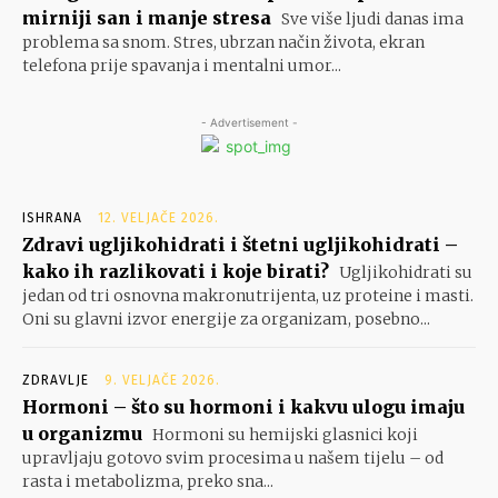
mirniji san i manje stresa
Sve više ljudi danas ima
problema sa snom. Stres, ubrzan način života, ekran
telefona prije spavanja i mentalni umor...
- Advertisement -
ISHRANA
12. VELJAČE 2026.
Zdravi ugljikohidrati i štetni ugljikohidrati –
kako ih razlikovati i koje birati?
Ugljikohidrati su
jedan od tri osnovna makronutrijenta, uz proteine i masti.
Oni su glavni izvor energije za organizam, posebno...
ZDRAVLJE
9. VELJAČE 2026.
Hormoni – što su hormoni i kakvu ulogu imaju
u organizmu
Hormoni su hemijski glasnici koji
upravljaju gotovo svim procesima u našem tijelu – od
rasta i metabolizma, preko sna...