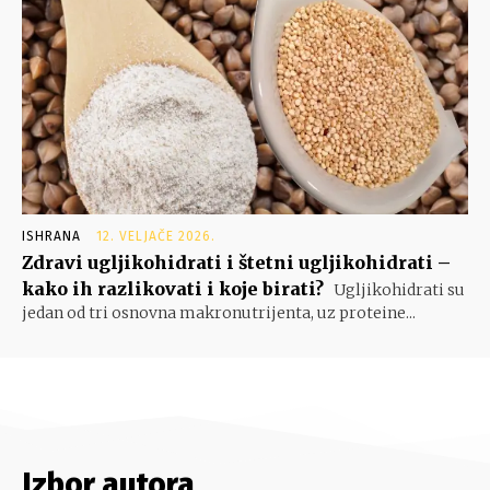
ISHRANA
12. VELJAČE 2026.
Zdravi ugljikohidrati i štetni ugljikohidrati –
kako ih razlikovati i koje birati?
Ugljikohidrati su
jedan od tri osnovna makronutrijenta, uz proteine...
Izbor autora