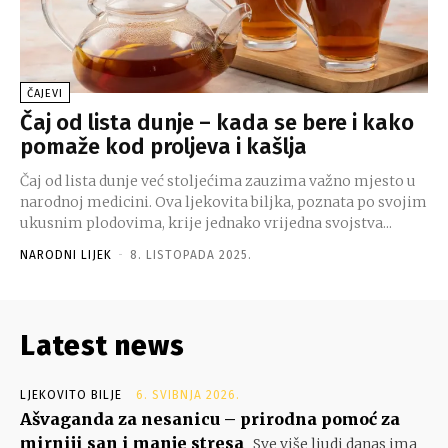
ČAJEVI
Čaj od lista dunje – kada se bere i kako
pomaže kod proljeva i kašlja
Čaj od lista dunje već stoljećima zauzima važno mjesto u
narodnoj medicini. Ova ljekovita biljka, poznata po svojim
ukusnim plodovima, krije jednako vrijedna svojstva...
NARODNI LIJEK
-
8. LISTOPADA 2025.
Latest news
LJEKOVITO BILJE
6. SVIBNJA 2026.
Ašvaganda za nesanicu – prirodna pomoć za
mirniji san i manje stresa
Sve više ljudi danas ima