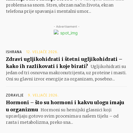
problema sa snom. Stres, ubrzan način života, ekran
telefona prije spavanja i mentalni umor...
- Advertisement -
ISHRANA
12. VELJAČE 2026.
Zdravi ugljikohidrati i štetni ugljikohidrati –
kako ih razlikovati i koje birati?
Ugljikohidrati su
jedan od tri osnovna makronutrijenta, uz proteine i masti.
Oni su glavni izvor energije za organizam, posebno...
ZDRAVLJE
9. VELJAČE 2026.
Hormoni – što su hormoni i kakvu ulogu imaju
u organizmu
Hormoni su hemijski glasnici koji
upravljaju gotovo svim procesima u našem tijelu – od
rasta i metabolizma, preko sna...