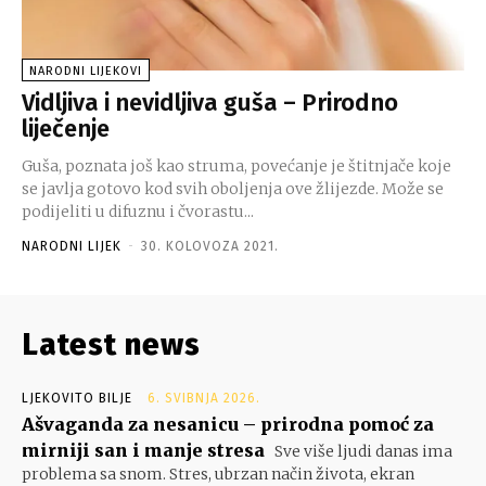
NARODNI LIJEKOVI
Vidljiva i nevidljiva guša – Prirodno
liječenje
Guša, poznata još kao struma, povećanje je štitnjače koje
se javlja gotovo kod svih oboljenja ove žlijezde. Može se
podijeliti u difuznu i čvorastu...
NARODNI LIJEK
-
30. KOLOVOZA 2021.
Latest news
LJEKOVITO BILJE
6. SVIBNJA 2026.
Ašvaganda za nesanicu – prirodna pomoć za
mirniji san i manje stresa
Sve više ljudi danas ima
problema sa snom. Stres, ubrzan način života, ekran