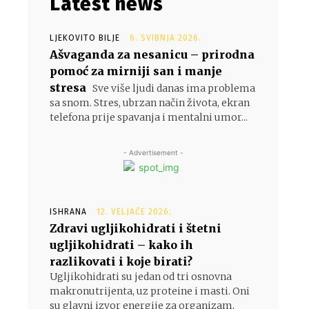
Latest news
LJEKOVITO BILJE
6. SVIBNJA 2026.
Ašvaganda za nesanicu – prirodna
pomoć za mirniji san i manje
stresa
Sve više ljudi danas ima problema
sa snom. Stres, ubrzan način života, ekran
telefona prije spavanja i mentalni umor...
- Advertisement -
ISHRANA
12. VELJAČE 2026.
Zdravi ugljikohidrati i štetni
ugljikohidrati – kako ih
razlikovati i koje birati?
Ugljikohidrati su jedan od tri osnovna
makronutrijenta, uz proteine i masti. Oni
su glavni izvor energije za organizam,