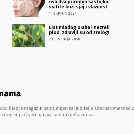
ova dva prirodna sastojka
vratite koži sjaj i vlažnost
1. SRPNJA 2021.
List mladog oraha i nezreli
plod, zdraviji su od zrelog!
23. SVIBNJA 2018.
 nama
dni lijek je magazin namijenjen za ljubitelje alternativne medic
ovitog bilja i liječenju prirodnim lijekovima...