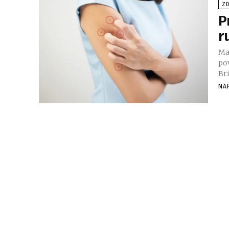
ZD
P
r
Ma
površi
Bri
NA