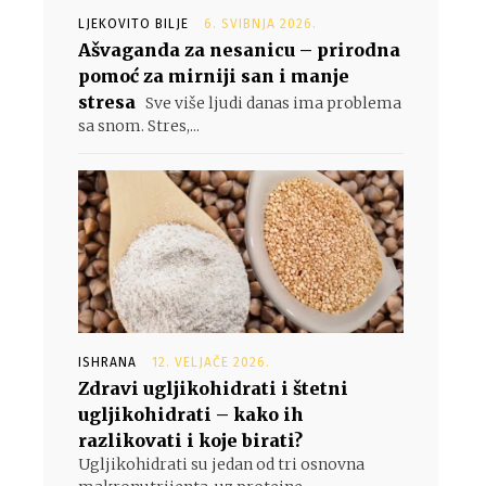
LJEKOVITO BILJE
6. SVIBNJA 2026.
Ašvaganda za nesanicu – prirodna
pomoć za mirniji san i manje
stresa
Sve više ljudi danas ima problema
sa snom. Stres,...
ISHRANA
12. VELJAČE 2026.
Zdravi ugljikohidrati i štetni
ugljikohidrati – kako ih
razlikovati i koje birati?
Ugljikohidrati su jedan od tri osnovna