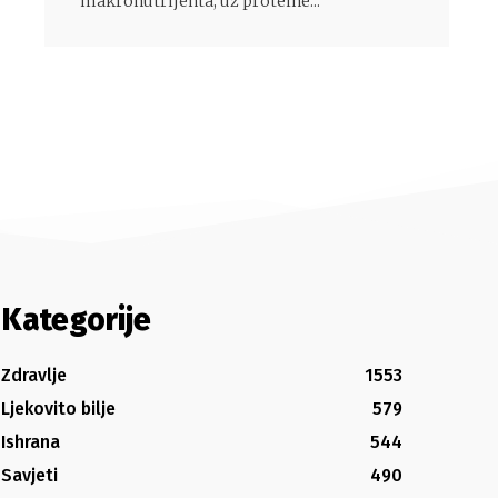
makronutrijenta, uz proteine...
Kategorije
Zdravlje
1553
Ljekovito bilje
579
Ishrana
544
Savjeti
490