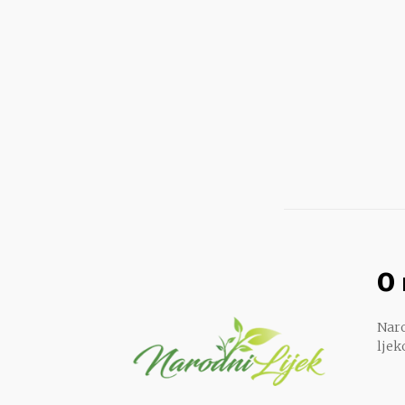
O
Naro
ljek