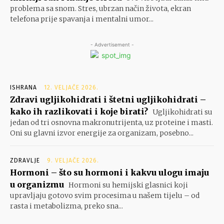
problema sa snom. Stres, ubrzan način života, ekran
telefona prije spavanja i mentalni umor...
- Advertisement -
ISHRANA
12. VELJAČE 2026.
Zdravi ugljikohidrati i štetni ugljikohidrati –
kako ih razlikovati i koje birati?
Ugljikohidrati su
jedan od tri osnovna makronutrijenta, uz proteine i masti.
Oni su glavni izvor energije za organizam, posebno...
ZDRAVLJE
9. VELJAČE 2026.
Hormoni – što su hormoni i kakvu ulogu imaju
u organizmu
Hormoni su hemijski glasnici koji
upravljaju gotovo svim procesima u našem tijelu – od
rasta i metabolizma, preko sna...