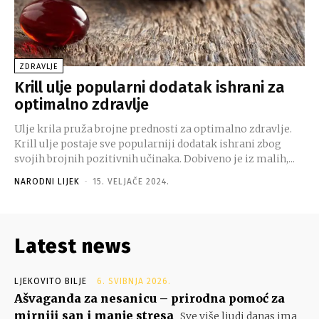
ZDRAVLJE
Krill ulje popularni dodatak ishrani za
optimalno zdravlje
Ulje krila pruža brojne prednosti za optimalno zdravlje.
Krill ulje postaje sve popularniji dodatak ishrani zbog
svojih brojnih pozitivnih učinaka. Dobiveno je iz malih,...
NARODNI LIJEK
-
15. VELJAČE 2024.
Latest news
LJEKOVITO BILJE
6. SVIBNJA 2026.
Ašvaganda za nesanicu – prirodna pomoć za
mirniji san i manje stresa
Sve više ljudi danas ima