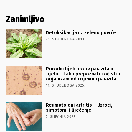
Zanimljivo
Detoksikacija uz zeleno povrće
21. STUDENOGA 2013.
Prirodni lijek protiv parazita u
tijelu – kako prepoznati i očistiti
organizam od crijevnih parazita
11. STUDENOGA 2025.
Reumatoidni artritis – Uzroci,
simptomi i liječenje
7. SIJEČNJA 2023.