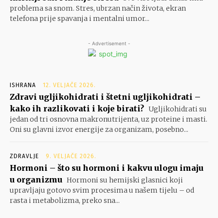
problema sa snom. Stres, ubrzan način života, ekran
telefona prije spavanja i mentalni umor...
- Advertisement -
ISHRANA
12. VELJAČE 2026.
Zdravi ugljikohidrati i štetni ugljikohidrati –
kako ih razlikovati i koje birati?
Ugljikohidrati su
jedan od tri osnovna makronutrijenta, uz proteine i masti.
Oni su glavni izvor energije za organizam, posebno...
ZDRAVLJE
9. VELJAČE 2026.
Hormoni – što su hormoni i kakvu ulogu imaju
u organizmu
Hormoni su hemijski glasnici koji
upravljaju gotovo svim procesima u našem tijelu – od
rasta i metabolizma, preko sna...