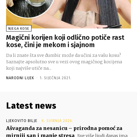
NJEGA KOSE
Magični korijen koji odlično potiče rast
kose, čini je mekom i sjajnom
Da li znate šta sve đumbir može da učini za vašu kosu?
Saznajte apsolutno sve u vezi ovog magičnog korijena
koji najviše utiče na...
NARODNI LIJEK
-
1. SIJEČNJA 2021.
Latest news
LJEKOVITO BILJE
6. SVIBNJA 2026.
Ašvaganda za nesanicu – prirodna pomoć za
mirniji san i manje stresa
Sve više ljudi danas ima