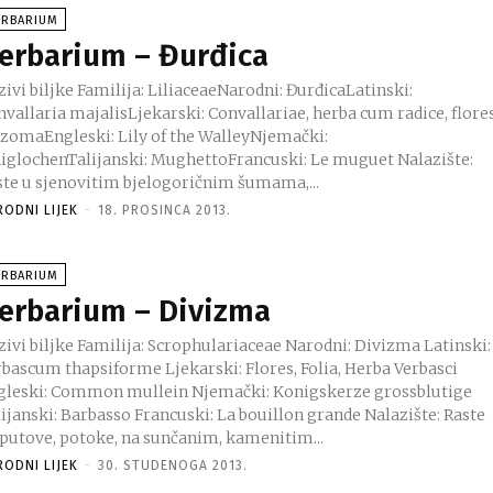
ERBARIUM
erbarium – Đurđica
 Familija: LiliaceaeNarodni: ĐurđicaLatinski:
vallaria majalisLjekarski: Convallariae, herba cum radice, flores
izomaEngleski: Lily of the WalleyNjemački:
glochenTalijanski: MughettoFrancuski: Le muguet Nalazište:
ste u sjenovitim bjelogoričnim šumama,...
RODNI LIJEK
-
18. PROSINCA 2013.
ERBARIUM
erbarium – Divizma
zivi biljke Familija: Scrophulariaceae Narodni: Divizma Latinski:
rbascum thapsiforme Ljekarski: Flores, Folia, Herba Verbasci
gleski: Common mullein Njemački: Konigskerze grossblutige
ijanski: Barbasso Francuski: La bouillon grande Nalazište: Raste
 putove, potoke, na sunčanim, kamenitim...
RODNI LIJEK
-
30. STUDENOGA 2013.