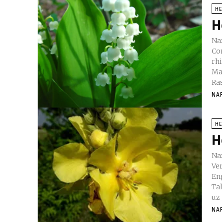
H
H
Nazivi biljke
Con
rh
Mai
Ra
NA
H
H
Na
Ve
En
Tal
uz
NA