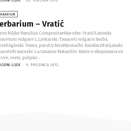
RODNI LIJEK
-
26. SIJEČNJA 2013.
ERBARIUM
erbarium – Vratić
 Familija: CompositaeNarodni: VratićLatinski:
nacetum vulgare L.Ljekarski: Tanaceti vulgaris herba,
resEngleski: Tansy, parslcy fernNjemački: RainfarnTalijanski:
etoFrancuski: La tanaisie Nalazište: Raste u skupinama uz
ove, ceste, poljske...
RODNI LIJEK
-
9. PROSINCA 2012.