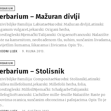
ERBARIUM
erbarium – Mažuran divlji
Familija: LabiataeNarodni: Mažuran divljiLatinski:
iganum vulgareLjekarski: Origani herba,
resEngleski:Njemački:Talijanski: OrigaenoFrancuski: Nalazište:
ste na kamenitom, neobrađenom tlu, suhim, sunčanim livadama
u svijetlim šumama, šikarama i živicama. Opis: To...
RODNI LIJEK
-
9. RUJNA 2013.
ERBARIUM
erbarium – Stolisnik
 Familija: CompositaeNarodni: StolisnikLatinski:
illea millefoliumLjekarski: Millefolii herba, folia,
oresEngleski: MilfoilNjemački: SchafgarbeTalijanski:
efoglioFrancuski: L'achillee mille-feuille Nalazište: Raste po
ovima oranica, sunčanim obroncima i pašnjacima. Opis: To je
...