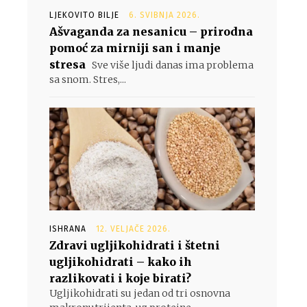
LJEKOVITO BILJE
6. SVIBNJA 2026.
Ašvaganda za nesanicu – prirodna
pomoć za mirniji san i manje
stresa
Sve više ljudi danas ima problema
sa snom. Stres,...
,
ISHRANA
12. VELJAČE 2026.
Zdravi ugljikohidrati i štetni
ugljikohidrati – kako ih
razlikovati i koje birati?
Ugljikohidrati su jedan od tri osnovna