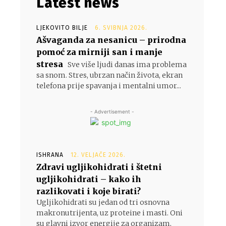
Latest news
LJEKOVITO BILJE
6. SVIBNJA 2026.
Ašvaganda za nesanicu – prirodna
pomoć za mirniji san i manje
a
stresa
Sve više ljudi danas ima problema
sa snom. Stres, ubrzan način života, ekran
telefona prije spavanja i mentalni umor...
- Advertisement -
ISHRANA
12. VELJAČE 2026.
Zdravi ugljikohidrati i štetni
ugljikohidrati – kako ih
razlikovati i koje birati?
Ugljikohidrati su jedan od tri osnovna
makronutrijenta, uz proteine i masti. Oni
su glavni izvor energije za organizam,