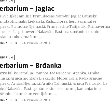
ERBARIUM
erbarium – Jaglac
ivi biljke Familija: Primulaceae Narodni: Jaglac Latinski:
mula officinalis Ljekarski: Radix, Flores, herb a primulae
gleski: Primorse Njemački: Primel echte Talijanski: Primaverin
ancuski: La primevere Nalazište: Raste na sunčanim i suhim
vadama, rubovima šuma,...
RODNI LIJEK
-
21. PROSINCA 2013.
ERBARIUM
erbarium – Brđanka
inski: Arnica montana Ljekarski: Flores, Folia, Radix arnicae
gleski: Arnica Njemački: Arnika Talijanski: Arnica Francuski: La
nica Nalazište: Raste po šumskim obroncima, kamenjarima,
eščanim i humskim zemljištima...
RODNI LIJEK
-
21. PROSINCA 2013.