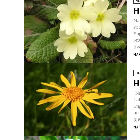
H
H
Naz
Pri
En
Fr
li
NA
H
H
Nazivi biljke Familija: Compositae Narodni: Brđanka, Arnika
Lat
En
ar
pj
NA