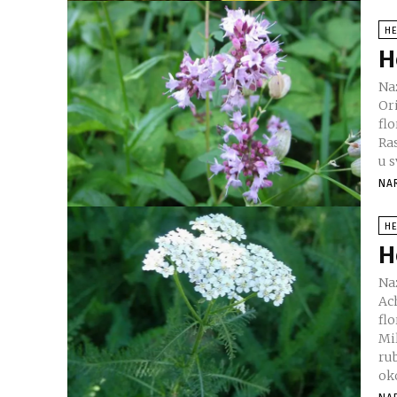
H
H
Nazivi biljke 
Or
flo
Ra
NA
H
H
Nazivi biljke
Ach
fl
Mill
rub
oko