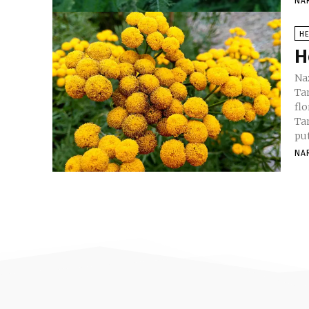
NA
H
H
Nazivi biljke
Ta
flo
Tanac
put
NA