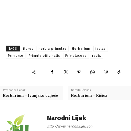
TAGS
flores
herb a primulae
Herbarium
jaglac
Primorse
Primula officinalis
Primulaceae
radix
Prethodni članak
Naredni članak
Herbarium – Ivanjsko cvijeće
Herbarium – Kičica
Narodni Lijek
http://www.narodnilijek.com