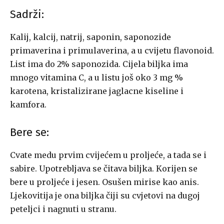
Sadrži:
Kalij, kalcij, natrij, saponin, saponozide
primaverina i primulaverina, a u cvijetu flavonoid.
List ima do 2% saponozida. Cijela biljka ima
mnogo vitamina C, a u listu još oko 3 mg %
karotena, kristalizirane jaglacne kiseline i
kamfora.
Bere se:
Cvate medu prvim cvijećem u proljeće, a tada se i
sabire. Upotrebljava se čitava biljka. Korijen se
bere u proljeće i jesen. Osušen mirise kao anis.
Ljekovitija je ona biljka čiji su cvjetovi na dugoj
peteljci i nagnuti u stranu.