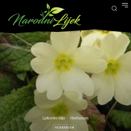
Ljekovito bilje
Herbarium
HERBARIUM