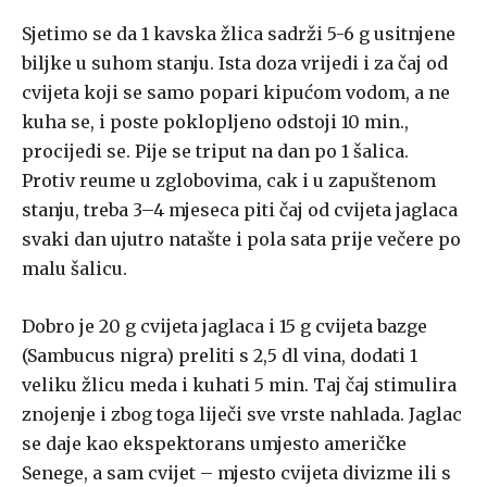
Sjetimo se da 1 kavska žlica sadrži 5-6 g usitnjene
biljke u suhom stanju. Ista doza vrijedi i za čaj od
cvijeta koji se samo popari kipućom vodom, a ne
kuha se, i poste poklopljeno odstoji 10 min.,
procijedi se. Pije se triput na dan po 1 šalica.
Protiv reume u zglobovima, cak i u zapuštenom
stanju, treba 3–4 mjeseca piti čaj od cvijeta jaglaca
svaki dan ujutro natašte i pola sata prije večere po
malu šalicu.
Dobro je 20 g cvijeta jaglaca i 15 g cvijeta bazge
(Sambucus nigra) preliti s 2,5 dl vina, dodati 1
veliku žlicu meda i kuhati 5 min. Taj čaj stimulira
znojenje i zbog toga liječi sve vrste nahlada. Jaglac
se daje kao ekspektorans umjesto američke
Senege, a sam cvijet – mjesto cvijeta divizme ili s