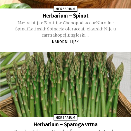
HERBARIUM
Herbarium – Špinat
Nazivi biljke Familija: ChenopodiaceaeNarodni:
ŠpinatLatinski: Spinacia oleraceaLjekarski: Nije u
farmakopejiEngleski:...
NARODNI LIJEK
HERBARIUM
Herbarium – Šparoga vrtna