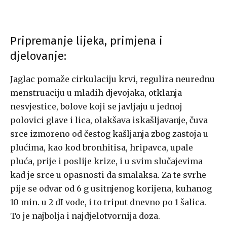
Pripremanje lijeka, primjena i
djelovanje:
Jaglac pomaže cirkulaciju krvi, regulira neurednu
menstruaciju u mladih djevojaka, otklanja
nesvjestice, bolove koji se javljaju u jednoj
polovici glave i lica, olakšava iskašljavanje, čuva
srce izmoreno od čestog kašljanja zbog zastoja u
plućima, kao kod bronhitisa, hripavca, upale
pluća, prije i poslije krize, i u svim slučajevima
kad je srce u opasnosti da smalaksa. Za te svrhe
pije se odvar od 6 g usitnjenog korijena, kuhanog
10 min. u 2 dI vode, i to triput dnevno po 1 šalica.
To je najbolja i najdjelotvornija doza.