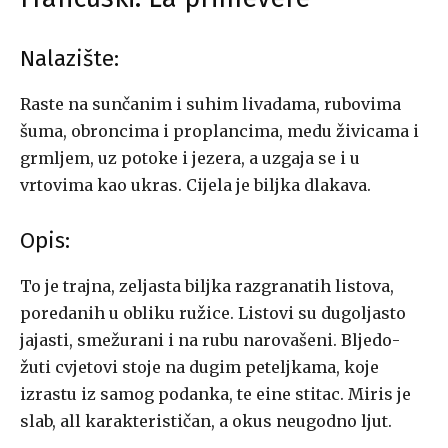
Nalazište:
Raste na sunčanim i suhim livadama, rubovima
šuma, obroncima i proplancima, medu živicama i
grmljem, uz potoke i jezera, a uzgaja se i u
vrtovima kao ukras. Cijela je biljka dlakava.
Opis:
To je trajna, zeljasta biljka razgranatih listova,
poredanih u obliku ružice. Listovi su dugoljasto
jajasti, smežurani i na rubu narovašeni. Bljedo-
žuti cvjetovi stoje na dugim peteljkama, koje
izrastu iz samog podanka, te eine stitac. Miris je
slab, all karakterističan, a okus neugodno ljut.