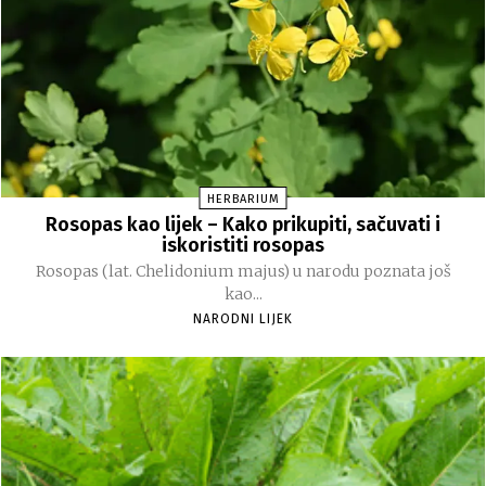
HERBARIUM
Rosopas kao lijek – Kako prikupiti, sačuvati i
iskoristiti rosopas
Rosopas (lat. Chelidonium majus) u narodu poznata još
kao...
NARODNI LIJEK