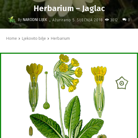
Herbarium – Jaglac
-
By
NARODNI LIJEK
3012
Ažurirano
5. SIJEČNJA 2018.
0
Home
Ljekovito bilje
Herbarium