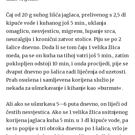
Čaj od 20 g suhog lišća jaglaca, prelivenog s 2,5 dl
kipuće vode i kuhanog još 5 min., uklanja
omaglicu, nesvjesticu, migrenu, lupanje srca,
neuralgiju i kronični zatvor stolice. Piju se po 2
šalice dnevno. Doda li se tom čaju 1 velika žlica
meda, pa se on kuha na tihoj vatri još 5 min., zatim
poklopljen odstoji 10 min, i onda procijedi, pije se
dvaput dnevno po šalica radi liječenja od uzetosti.
Prah osušena i samljevena korijena služio je
nekada za ušmrkavanje i kihanje kao »burmut«.
Ali ako se ušmrkava 5—6 puta dnevno, on liječi od
čestih nesvjestica. Ako se 1 velika žlica usitnjenog
korijena jaglaca kuha 5 min. u 3 dl kipuće vode, pa
se to popije u tri obroka dnevno po 1 šalica, vrlo je