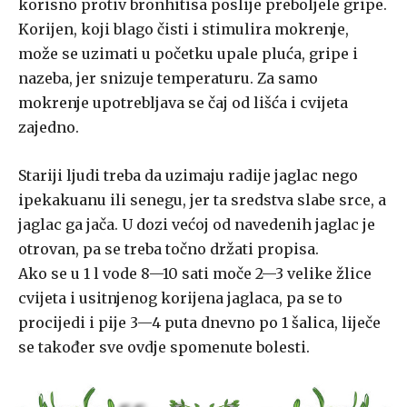
korisno protiv bronhitisa poslije preboljele gripe.
Korijen, koji blago čisti i stimulira mokrenje,
može se uzimati u početku upale pluća, gripe i
nazeba, jer snizuje temperaturu. Za samo
mokrenje upotrebljava se čaj od lišća i cvijeta
zajedno.
Stariji ljudi treba da uzimaju radije jaglac nego
ipekakuanu ili senegu, jer ta sredstva slabe srce, a
jaglac ga jača. U dozi većoj od navedenih jaglac je
otrovan, pa se treba točno držati propisa.
Ako se u 1 l vode 8—10 sati moče 2—3 velike žlice
cvijeta i usitnjenog korijena jaglaca, pa se to
procijedi i pije 3—4 puta dnevno po 1 šalica, liječe
se također sve ovdje spomenute bolesti.