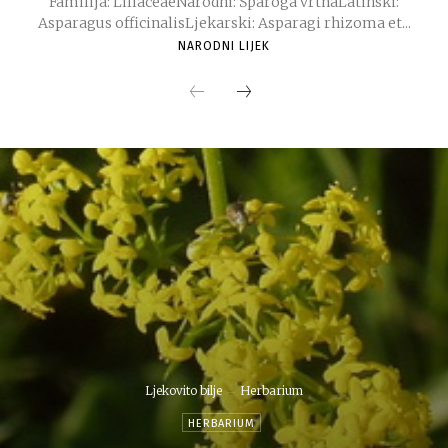
Familija: LiliaceaeNarodni: Šparoga vrtnaLatinski:
Asparagus officinalisLjekarski: Asparagi rhizoma et...
NARODNI LIJEK