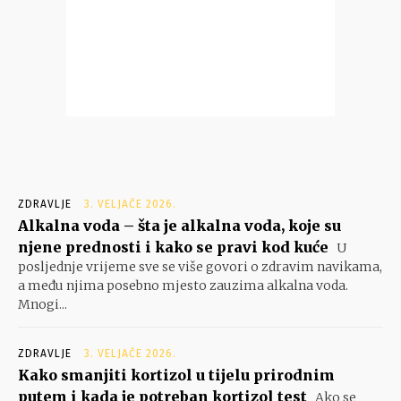
ZDRAVLJE
3. VELJAČE 2026.
Alkalna voda – šta je alkalna voda, koje su
njene prednosti i kako se pravi kod kuće
U
posljednje vrijeme sve se više govori o zdravim navikama,
a među njima posebno mjesto zauzima alkalna voda.
Mnogi...
ZDRAVLJE
3. VELJAČE 2026.
Kako smanjiti kortizol u tijelu prirodnim
putem i kada je potreban kortizol test
Ako se