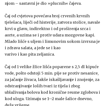
njom – sastavni je dio »plucnih« čajeva.
Čaj od cvjetova povećava broj crvenih krvnih
tjelešaca, liječi od histerije, zatvora stolice, navale
krvi u glavu, indirektno i od proširenja srca i
aorte, a uzima se i protiv udara mozgovne kapi.
Mlado lišće s uljem i limunovim sokom izvrsna je
i zdrava salata, a jede se i kao
varivo i kao pita zeljanica.
Čaj od 1 velike žlice lišća poparene s 2,5 dl kipuće
vode, pošto odstoji 5 min. pije se protiv nesanice,
za jačanje živaca, lakše iskašljavanje i znojenje, za
odstranjivanje loših tvari iz tijela i zbog
ublaživanja bolova kod kronične reume zglobova i
kod uloga. Uzimaju se 1—2 male šalice dnevno,
duže vrijeme.