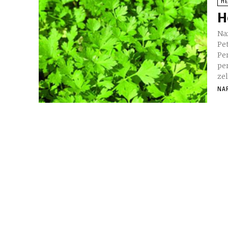
H
H
Naz
Pe
Per
persil Nala
zel
NA