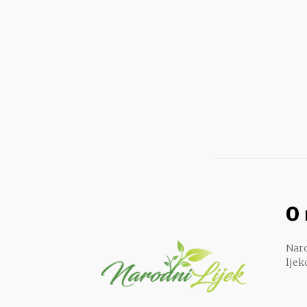
O
Naro
ljek