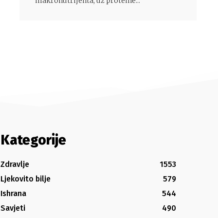
makronutrijenta, uz proteine...
Kategorije
Zdravlje
1553
Ljekovito bilje
579
Ishrana
544
Savjeti
490