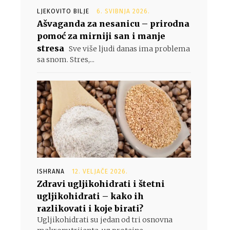
LJEKOVITO BILJE
6. SVIBNJA 2026.
Ašvaganda za nesanicu – prirodna
pomoć za mirniji san i manje
stresa
Sve više ljudi danas ima problema
sa snom. Stres,...
ISHRANA
12. VELJAČE 2026.
Zdravi ugljikohidrati i štetni
ugljikohidrati – kako ih
razlikovati i koje birati?
Ugljikohidrati su jedan od tri osnovna