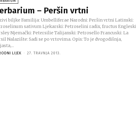
ERBARIUM
erbarium – Peršin vrtni
ivi biljke Familija: Umbelliferae Narodni: Peršin vrtni Latinski:
troselinum sativum Ljekarski: Petroselini radix, fructus Engleski
sley Njemački: Petersilie Talijanski: Petrosello Francuski: La
zište: Sadi se po vrtovima. Opis: To je dvogodišnja,
jasta,...
RODNI LIJEK
-
27. TRAVNJA 2013.