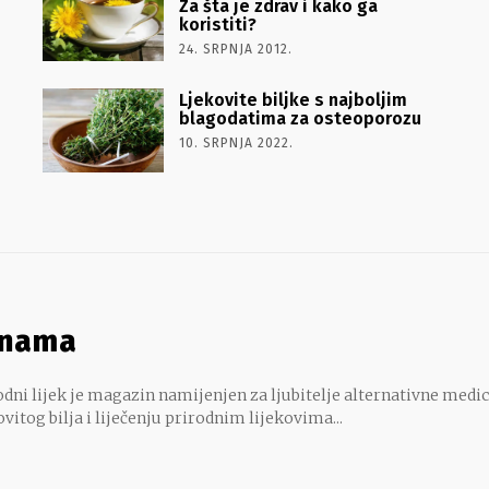
Za šta je zdrav i kako ga
koristiti?
24. SRPNJA 2012.
Ljekovite biljke s najboljim
blagodatima za osteoporozu
10. SRPNJA 2022.
 nama
dni lijek je magazin namijenjen za ljubitelje alternativne medic
ovitog bilja i liječenju prirodnim lijekovima...