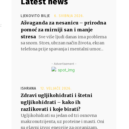
Latest news
LJEKOVITO BILJE
6. SVIBNJA 2026.
Ašvaganda za nesanicu – prirodna
:
pomoć za mirniji san i manje
stresa
Sve više ljudi danas ima problema
sa snom. Stres, ubrzan način života, ekran
telefona prije spavanja i mentalni umor...
- Advertisement -
ISHRANA
12. VELJAČE 2026.
Zdravi ugljikohidrati i štetni
ugljikohidrati – kako ih
razlikovati i koje birati?
Ugljikohidrati su jedan od tri osnovna
makronutrijenta, uz proteine i masti. Oni
su glavni izvor energije za organizam,