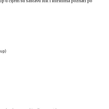
rup u čijem su sastavu luk i kurkuma poznati po
rup)