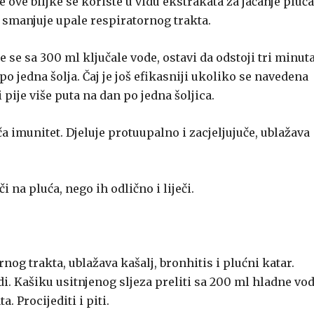
šće ove biljke se koriste u vidu ekstrakata za jačanje pluća
 i smanjuje upale respiratornog trakta.
e se sa 300 ml ključale vode, ostavi da odstoji tri minuta
po jedna šolja. Čaj je još efikasniji ukoliko se navedena
 pije više puta na dan po jedna šoljica.
ača imunitet. Djeluje protuupalno i zacjeljujuče, ublažava
i na pluća, nego ih odlično i liječi.
nog trakta, ublažava kašalj, bronhitis i plućni katar.
di. Kašiku usitnjenog sljeza preliti sa 200 ml hladne vod
. Procijediti i piti.