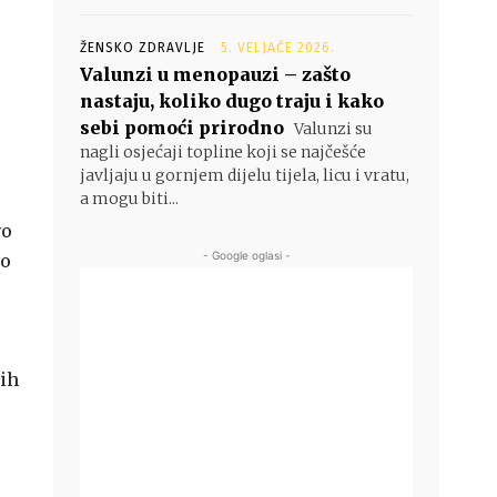
ŽENSKO ZDRAVLJE
5. VELJAČE 2026.
Valunzi u menopauzi – zašto
nastaju, koliko dugo traju i kako
sebi pomoći prirodno
Valunzi su
nagli osjećaji topline koji se najčešće
javljaju u gornjem dijelu tijela, licu i vratu,
a mogu biti...
vo
- Google oglasi -
vo
nih