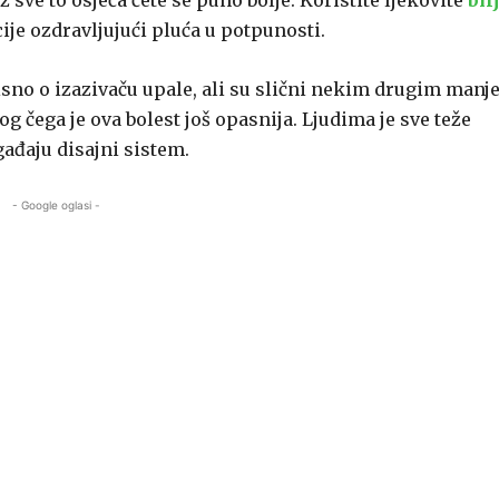
z sve to osjeća čete se puno bolje. Koristite ljekovite
bil
kcije ozdravljujući pluća u potpunosti.
isno o izazivaču upale, ali su slični nekim drugim manj
g čega je ova bolest još opasnija. Ljudima je sve teže
ađaju disajni sistem.
- Google oglasi -