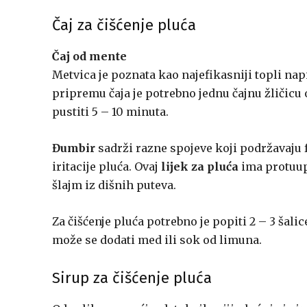
Čaj za čišćenje pluća
Čaj od mente
Metvica je poznata kao najefikasniji topli napi
pripremu čaja je potrebno jednu čajnu žličicu o
pustiti 5 – 10 minuta.
Đumbir
sadrži razne spojeve koji podržavaju fu
iritacije pluća. Ovaj
lijek za pluća
ima protuupa
šlajm iz dišnih puteva.
Za čišćenje pluća potrebno je popiti 2 – 3 šali
može se dodati med ili sok od limuna.
Sirup za čišćenje pluća