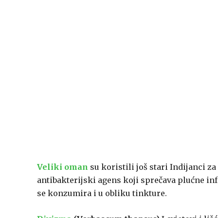
Veliki oman
su koristili još stari Indijanci z
antibakterijski agens koji sprečava plućne infe
se konzumira i u obliku tinkture.