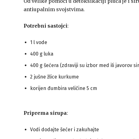
Od velike pomoći u detoksikaciji pluća je i si
antiupalnim svojstvima.
Potrebni sastojci
:
1 l vode
400 g luka
400 g šećera (zdraviji su izbor med ili javorov si
2 jušne žlice kurkume
korijen đumbira veličine 5 cm
Priprema sirupa
:
Vodi dodajte šećer i zakuhajte