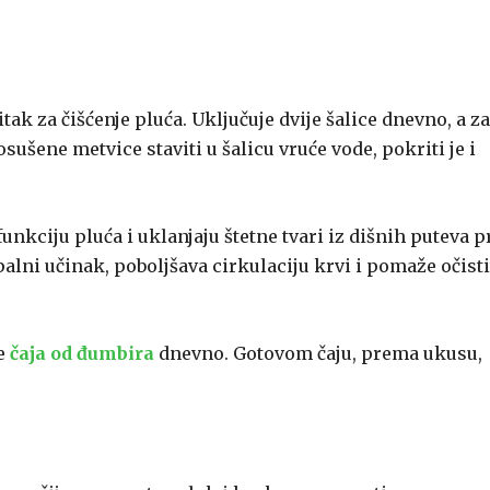
tak za čišćenje pluća. Uključuje dvije šalice dnevno, a za
sušene metvice staviti u šalicu vruće vode, pokriti je i
nkciju pluća i uklanjaju štetne tvari iz dišnih puteva p
lni učinak, poboljšava cirkulaciju krvi i pomaže očisti
ce
čaja od đumbira
dnevno. Gotovom čaju, prema ukusu,