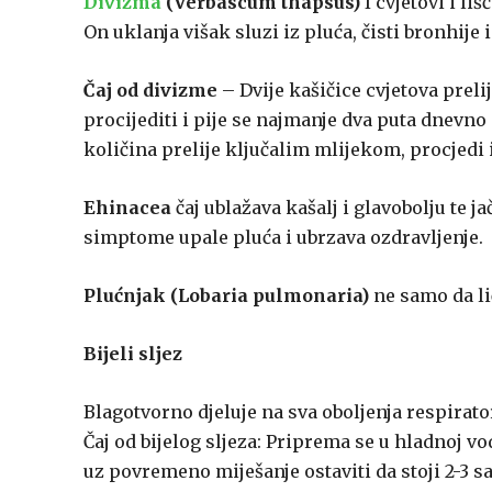
Divizma
(Verbascum thapsus)
I cvjetovi i li
On uklanja višak sluzi iz pluća, čisti bronhije
Čaj od divizme
– Dvije kašičice cvjetova prelij
procijediti i pije se najmanje dva puta dnevno 
količina prelije ključalim mlijekom, procjedi i
Ehinacea
čaj ublažava kašalj i glavobolju te j
simptome upale pluća i ubrzava ozdravljenje.
Plućnjak (Lobaria pulmonaria)
ne samo da lič
Bijeli sljez
Blagotvorno djeluje na sva oboljenja respirator
Čaj od bijelog sljeza: Priprema se u hladnoj vo
uz povremeno miješanje ostaviti da stoji 2-3 sata