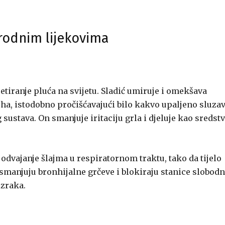
rodnim lijekovima
retiranje pluća na svijetu. Sladić umiruje i omekšava
uha, istodobno pročišćavajući bilo kakvo upaljeno sluza
ustava. On smanjuje iritaciju grla i djeluje kao sredst
odvajanje šlajma u respiratornom traktu, tako da tijelo
a smanjuju bronhijalne grčeve i blokiraju stanice slobod
 zraka.