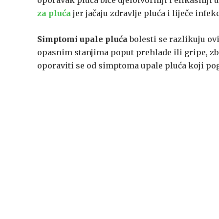
oporavak pluća biće djelotvorniji i efikasniji u
za pluća
jer jačaju zdravlje pluća i liječe infe
Simptomi upale pluća
bolesti se razlikuju ov
opasnim stanjima poput prehlade ili gripe, zbo
oporaviti se od simptoma upale pluća koji pog