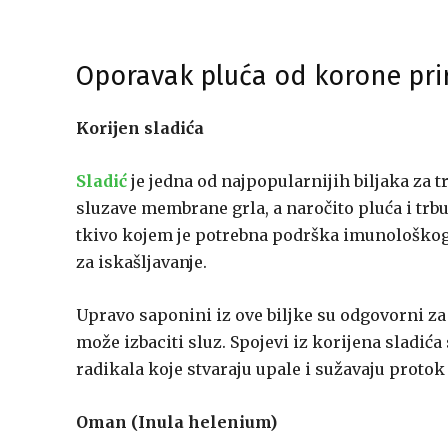
Oporavak pluća od korone pri
Korijen sladića
Sladić
je jedna od najpopularnijih biljaka za t
sluzave membrane grla, a naročito pluća i trb
tkivo kojem je potrebna podrška imunološkog s
za iskašljavanje.
Upravo saponini iz ove biljke su odgovorni za 
može izbaciti sluz. Spojevi iz korijena sladić
radikala koje stvaraju upale i sužavaju protok
Oman (Inula helenium)