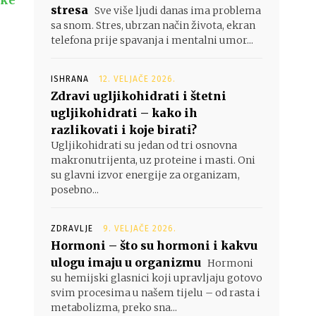
jke
stresa
Sve više ljudi danas ima problema
sa snom. Stres, ubrzan način života, ekran
telefona prije spavanja i mentalni umor...
e
ISHRANA
12. VELJAČE 2026.
Zdravi ugljikohidrati i štetni
ugljikohidrati – kako ih
razlikovati i koje birati?
Ugljikohidrati su jedan od tri osnovna
makronutrijenta, uz proteine i masti. Oni
su glavni izvor energije za organizam,
posebno...
ZDRAVLJE
9. VELJAČE 2026.
Hormoni – što su hormoni i kakvu
ulogu imaju u organizmu
Hormoni
su hemijski glasnici koji upravljaju gotovo
svim procesima u našem tijelu – od rasta i
metabolizma, preko sna...