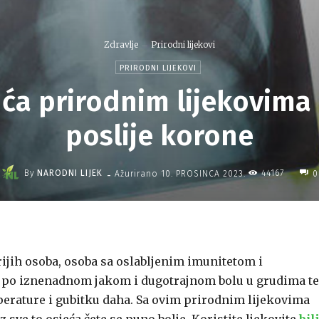
Zdravlje
Prirodni lijekovi
PRIRODNI LIJEKOVI
ća prirodnim lijekovima 
poslije korone
-
By
NARODNI LIJEK
44167
Ažurirano
10. PROSINCA 2023.
0
rijih osoba, osoba sa oslabljenim imunitetom i
 po iznenadnom jakom i dugotrajnom bolu u grudima te
mperature i gubitku daha. Sa ovim prirodnim lijekovima