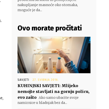
.
nakupljanje masnoće oko stomaka,
moguće je da...
,
Ovo morate pročitati
SAVJETI
27. SVIBNJA 2016.
KUHINJSKI SAVJETI: Mlijeko
nemojte stavljati na gornju policu,
evo zašto
e,
Ako samo ubacite svoje
namirnice u hladnjak bez da...