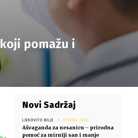
koji pomažu i
Novi Sadržaj
LJEKOVITO BILJE
6. SVIBNJA 2026.
Ašvaganda za nesanicu – prirodna
pomoć za mirniji san i manje