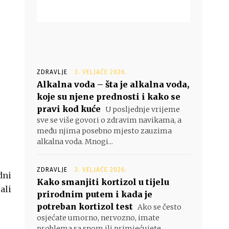
ZDRAVLJE
3. VELJAČE 2026.
Alkalna voda – šta je alkalna voda,
koje su njene prednosti i kako se
pravi kod kuće
U posljednje vrijeme
sve se više govori o zdravim navikama, a
među njima posebno mjesto zauzima
alkalna voda. Mnogi...
ZDRAVLJE
3. VELJAČE 2026.
dni
Kako smanjiti kortizol u tijelu
ali
prirodnim putem i kada je
potreban kortizol test
Ako se često
osjećate umorno, nervozno, imate
problema sa snom ili primjećujete