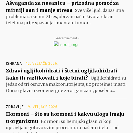
Ašvaganda za nesanicu – prirodna pomoć za
mirniji san i manje stresa
Sve više ljudi danas ima
problema sa snom. Stres, ubrzan način života, ekran
telefona prije spavanja i mentalni umor...
- Advertisement -
ISHRANA
12. VELJAČE 2026.
Zdravi ugljikohidrati i štetni ugljikohidrati –
kako ih razlikovati i koje birati?
Ugljikohidrati su
jedan od tri osnovna makronutrijenta, uz proteine i masti.
Oni su glavni izvor energije za organizam, posebno...
ZDRAVLJE
9. VELJAČE 2026.
Hormoni – što su hormoni i kakvu ulogu imaju
u organizmu
Hormoni su hemijski glasnici koji
upravljaju gotovo svim procesima u našem tijelu – od