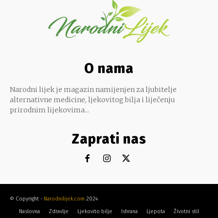
O nama
Narodni lijek je magazin namijenjen za ljubitelje
alternativne medicine, ljekovitog bilja i liječenju
prirodnim lijekovima...
Zaprati nas
© Copyright -
Narodnilijek.com
2024
Naslovna
Zdravlje
Ljekovito bilje
Ishrana
Ljepota
Životni stil