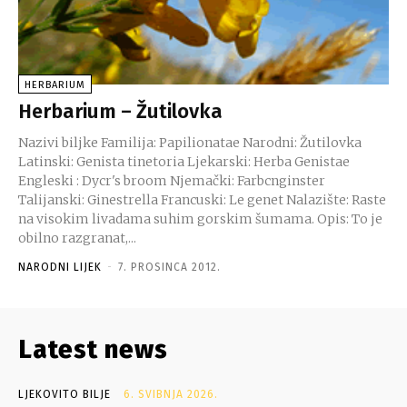
HERBARIUM
Herbarium – Žutilovka
Nazivi biljke Familija: Papilionatae Narodni: Žutilovka
Latinski: Genista tinetoria Ljekarski: Herba Genistae
Engleski : Dycr's broom Njemački: Farbcnginster
Talijanski: Ginestrella Francuski: Le genet Nalazište: Raste
na visokim livadama suhim gorskim šumama. Opis: To je
obilno razgranat,...
NARODNI LIJEK
-
7. PROSINCA 2012.
Latest news
LJEKOVITO BILJE
6. SVIBNJA 2026.