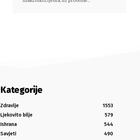
makronutrijenta, uz proteine...
Kategorije
Zdravlje
1553
Ljekovito bilje
579
Ishrana
544
Savjeti
490