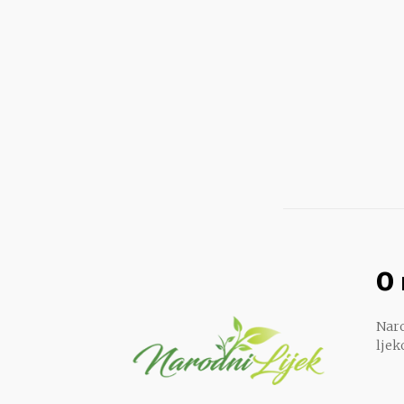
O
Naro
ljek