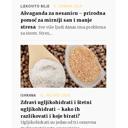
LJEKOVITO BILJE
6. SVIBNJA 2026.
Ašvaganda za nesanicu – prirodna
pomoć za mirniji san i manje
stresa
Sve više ljudi danas ima problema
sa snom. Stres,...
ISHRANA
12. VELJAČE 2026.
Zdravi ugljikohidrati i štetni
ugljikohidrati – kako ih
razlikovati i koje birati?
Ugljikohidrati su jedan od tri osnovna