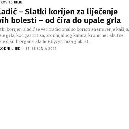
EKOVITO BILJE
ladić – Slatki korijen za liječenje
vih bolesti – od čira do upale grla
tki korijen, sladić se već tradicionalno koristi za smirenje kašlja
le grla, kod gastritisa, bronhijalnog katara, kronične i akutne
upale dišnih organa. Sladić (Glycyrrhiza glabra)...
RODNI LIJEK
-
31. SIJEČNJA 2021.