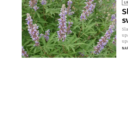
LJ
S
s
Sla
upa
NA