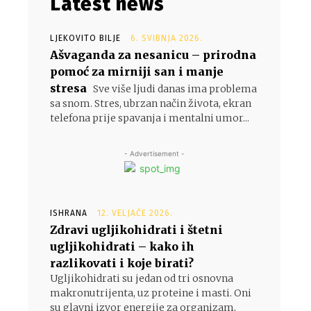
Latest news
LJEKOVITO BILJE
6. SVIBNJA 2026.
Ašvaganda za nesanicu – prirodna
pomoć za mirniji san i manje
,
stresa
Sve više ljudi danas ima problema
sa snom. Stres, ubrzan način života, ekran
telefona prije spavanja i mentalni umor...
- Advertisement -
ISHRANA
12. VELJAČE 2026.
Zdravi ugljikohidrati i štetni
ugljikohidrati – kako ih
razlikovati i koje birati?
Ugljikohidrati su jedan od tri osnovna
makronutrijenta, uz proteine i masti. Oni
su glavni izvor energije za organizam,