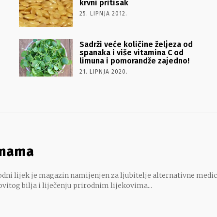
krvni pritisak
25. LIPNJA 2012.
Sadrži veće količine željeza od
spanaka i više vitamina C od
limuna i pomorandže zajedno!
21. LIPNJA 2020.
 nama
dni lijek je magazin namijenjen za ljubitelje alternativne medic
ovitog bilja i liječenju prirodnim lijekovima...