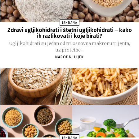
ISHRANA
Zdravi ugljikohidrati i štetni ugljikohidrati – kako
ih razlikovati i koje birati?
Ugljikohidrati su jedan od tri osnovna makronutrijenta,
uz proteine...
NARODNI LIJEK
ISHRANA