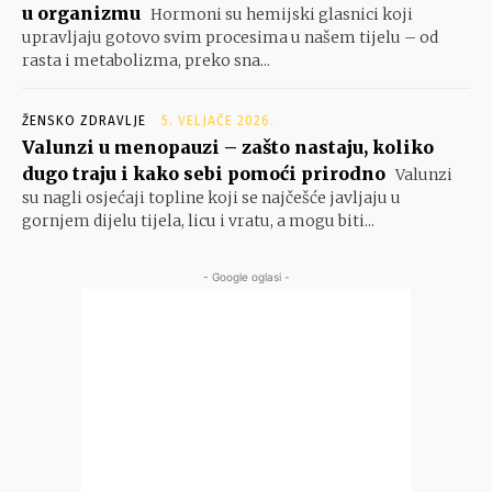
u organizmu
Hormoni su hemijski glasnici koji
upravljaju gotovo svim procesima u našem tijelu – od
rasta i metabolizma, preko sna...
ŽENSKO ZDRAVLJE
5. VELJAČE 2026.
Valunzi u menopauzi – zašto nastaju, koliko
dugo traju i kako sebi pomoći prirodno
Valunzi
su nagli osjećaji topline koji se najčešće javljaju u
gornjem dijelu tijela, licu i vratu, a mogu biti...
- Google oglasi -