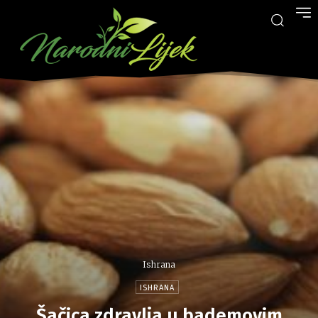
Ishrana
ISHRANA
Šačica zdravlja u bademovim