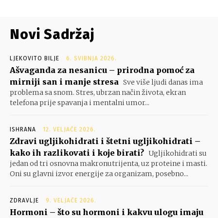
Novi Sadržaj
LJEKOVITO BILJE
6. SVIBNJA 2026.
Ašvaganda za nesanicu – prirodna pomoć za
mirniji san i manje stresa
Sve više ljudi danas ima
problema sa snom. Stres, ubrzan način života, ekran
telefona prije spavanja i mentalni umor...
ISHRANA
12. VELJAČE 2026.
Zdravi ugljikohidrati i štetni ugljikohidrati –
kako ih razlikovati i koje birati?
Ugljikohidrati su
jedan od tri osnovna makronutrijenta, uz proteine i masti.
Oni su glavni izvor energije za organizam, posebno...
ZDRAVLJE
9. VELJAČE 2026.
Hormoni – što su hormoni i kakvu ulogu imaju