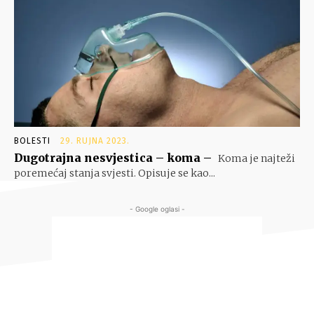
BOLESTI
29. RUJNA 2023.
Dugotrajna nesvjestica – koma –
Koma je najteži
poremećaj stanja svjesti. Opisuje se kao...
- Google oglasi -