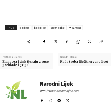
TAGS
badem
košpice
sjemenke
vitamini
Prethodni članak
Naredni članak
Ehinacea i cink tjeraju viruse
Kada treba liječiti crveno lice?
prehlade i gripe
Narodni Lijek
http://www.narodnilijek.com