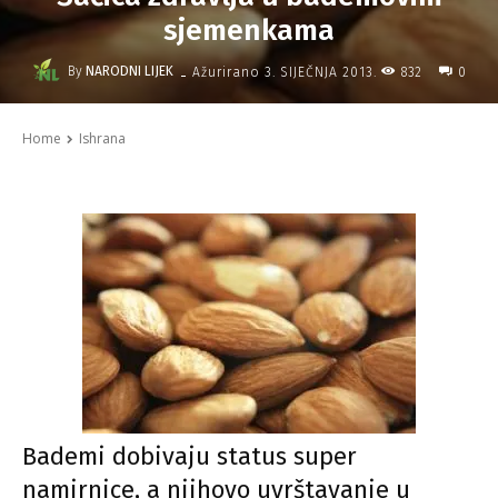
sjemenkama
-
By
NARODNI LIJEK
832
Ažurirano
3. SIJEČNJA 2013.
0
Home
Ishrana
Bademi dobivaju status super
namirnice, a njihovo uvrštavanje u