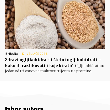
ISHRANA
12. VELJAČE 2026.
Zdravi ugljikohidrati i štetni ugljikohidrati –
kako ih razlikovati i koje birati?
Ugljikohidrati su
jedan od tri osnovna makronutrijenta, uz proteine...
Izbor autora