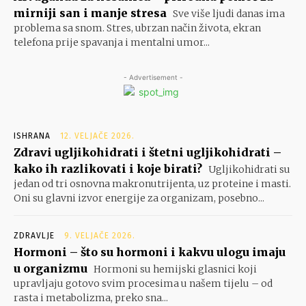
mirniji san i manje stresa
Sve više ljudi danas ima
problema sa snom. Stres, ubrzan način života, ekran
telefona prije spavanja i mentalni umor...
- Advertisement -
ISHRANA
12. VELJAČE 2026.
Zdravi ugljikohidrati i štetni ugljikohidrati –
kako ih razlikovati i koje birati?
Ugljikohidrati su
jedan od tri osnovna makronutrijenta, uz proteine i masti.
Oni su glavni izvor energije za organizam, posebno...
ZDRAVLJE
9. VELJAČE 2026.
Hormoni – što su hormoni i kakvu ulogu imaju
u organizmu
Hormoni su hemijski glasnici koji
upravljaju gotovo svim procesima u našem tijelu – od
rasta i metabolizma, preko sna...