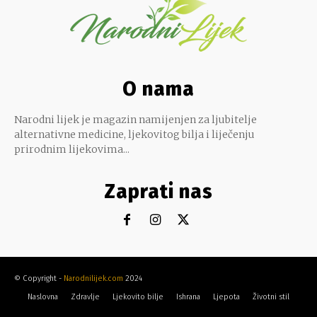
O nama
Narodni lijek je magazin namijenjen za ljubitelje
alternativne medicine, ljekovitog bilja i liječenju
prirodnim lijekovima...
Zaprati nas
© Copyright -
Narodnilijek.com
2024
Naslovna
Zdravlje
Ljekovito bilje
Ishrana
Ljepota
Životni stil