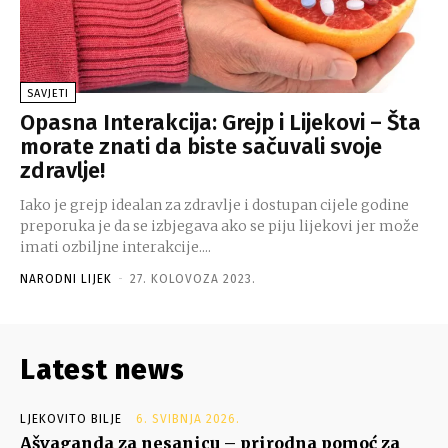
SAVJETI
Opasna Interakcija: Grejp i Lijekovi – Šta
morate znati da biste sačuvali svoje
zdravlje!
Iako je grejp idealan za zdravlje i dostupan cijele godine
preporuka je da se izbjegava ako se piju lijekovi jer može
imati ozbiljne interakcije....
NARODNI LIJEK
-
27. KOLOVOZA 2023.
Latest news
LJEKOVITO BILJE
6. SVIBNJA 2026.
Ašvaganda za nesanicu – prirodna pomoć za