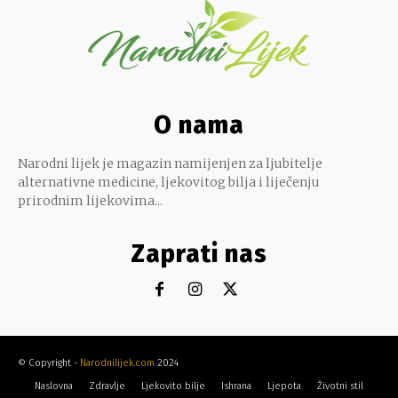
O nama
Narodni lijek je magazin namijenjen za ljubitelje
alternativne medicine, ljekovitog bilja i liječenju
prirodnim lijekovima...
Zaprati nas
© Copyright -
Narodnilijek.com
2024
Naslovna
Zdravlje
Ljekovito bilje
Ishrana
Ljepota
Životni stil