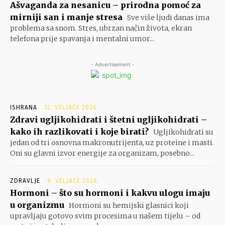
Ašvaganda za nesanicu – prirodna pomoć za
mirniji san i manje stresa
Sve više ljudi danas ima
problema sa snom. Stres, ubrzan način života, ekran
telefona prije spavanja i mentalni umor...
- Advertisement -
ISHRANA
12. VELJAČE 2026.
Zdravi ugljikohidrati i štetni ugljikohidrati –
kako ih razlikovati i koje birati?
Ugljikohidrati su
jedan od tri osnovna makronutrijenta, uz proteine i masti.
Oni su glavni izvor energije za organizam, posebno...
ZDRAVLJE
9. VELJAČE 2026.
Hormoni – što su hormoni i kakvu ulogu imaju
u organizmu
Hormoni su hemijski glasnici koji
upravljaju gotovo svim procesima u našem tijelu – od