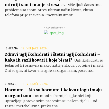
mirniji san i manje stresa
Sve više ljudi danas ima
problema sa snom. Stres, ubrzan način života, ekran
telefona prije spavanja i mentalni umor...
- Advertisement -
ISHRANA
12. VELJAČE 2026.
Zdravi ugljikohidrati i štetni ugljikohidrati –
kako ih razlikovati i koje birati?
Ugljikohidrati su
jedan od tri osnovna makronutrijenta, uz proteine i masti.
Oni su glavni izvor energije za organizam, posebno...
ZDRAVLJE
9. VELJAČE 2026.
Hormoni – što su hormoni i kakvu ulogu imaju
u organizmu
Hormoni su hemijski glasnici koji
upravljaju gotovo svim procesima u našem tijelu – od
rasta i metabolizma, preko sna...