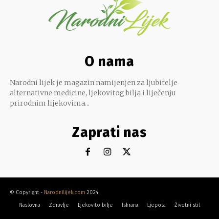
O nama
Narodni lijek je magazin namijenjen za ljubitelje
alternativne medicine, ljekovitog bilja i liječenju
prirodnim lijekovima...
Zaprati nas
© Copyright -
Narodnilijek.com
2024
Naslovna
Zdravlje
Ljekovito bilje
Ishrana
Ljepota
Životni stil