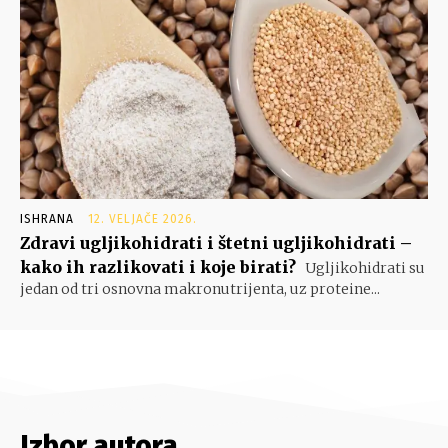
ISHRANA
12. VELJAČE 2026.
Zdravi ugljikohidrati i štetni ugljikohidrati –
kako ih razlikovati i koje birati?
Ugljikohidrati su
jedan od tri osnovna makronutrijenta, uz proteine...
Izbor autora