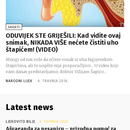
SAVJETI
ODUVIJEK STE GRIJEŠILI: Kad vidite ovaj
snimak, NIKADA VIŠE nećete čistiti uho
štapićem! (VIDEO)
Mnogi od nas vole da očiste vosak iz uha higijenskim
štapićima, ali to uopšte nije preporučljivo... U videu koji
vam danas predstavljamo, doktor Vilijam Šapiro...
NARODNI LIJEK
-
6. TRAVNJA 2016.
Latest news
LJEKOVITO BILJE
6. SVIBNJA 2026.
Ašvaganda za nesanicu – prirodna pomoć za