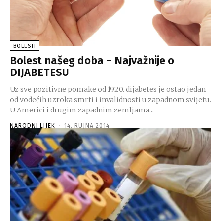
BOLESTI
Bolest našeg doba – Najvažnije o
DIJABETESU
Uz sve pozitivne pomake od 1920. dijabetes je ostao jedan
od vodećih uzroka smrti i invalidnosti u zapadnom svijetu.
U Americi i drugim zapadnim zemljama...
NARODNI LIJEK
-
14. RUJNA 2014.