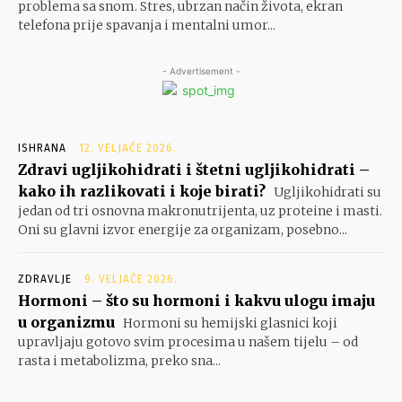
problema sa snom. Stres, ubrzan način života, ekran
telefona prije spavanja i mentalni umor...
- Advertisement -
ISHRANA
12. VELJAČE 2026.
Zdravi ugljikohidrati i štetni ugljikohidrati –
kako ih razlikovati i koje birati?
Ugljikohidrati su
jedan od tri osnovna makronutrijenta, uz proteine i masti.
Oni su glavni izvor energije za organizam, posebno...
ZDRAVLJE
9. VELJAČE 2026.
Hormoni – što su hormoni i kakvu ulogu imaju
u organizmu
Hormoni su hemijski glasnici koji
upravljaju gotovo svim procesima u našem tijelu – od
rasta i metabolizma, preko sna...