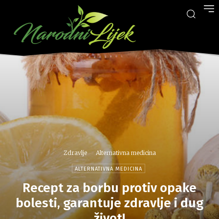
Zdravlje
Alternativna medicina
ALTERNATIVNA MEDICINA
Recept za borbu protiv opake
bolesti, garantuje zdravlje i dug
život!