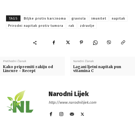
TAGS
Biljke protiv karcinoma
graviola
imunitet
napitak
Prirodni napitak protiv tumora
rak
zdravlje
Prethodni članak
Naredni članak
Kako pripremiti rakiju od
Lagani ljetni napitak pun
Lincure – Recept
vitamina C
Narodni Lijek
http://www.narodnilijek.com