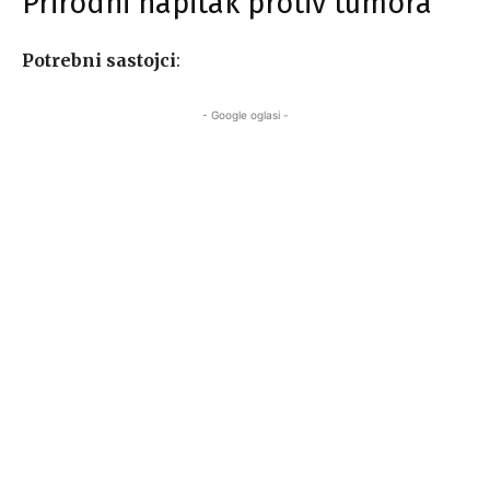
Prirodni napitak protiv tumora
Potrebni sastojci
:
- Google oglasi -