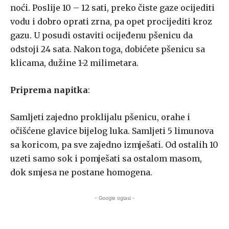
noći. Poslije 10 – 12 sati, preko čiste gaze ocijediti
vodu i dobro oprati zrna, pa opet procijediti kroz
gazu. U posudi ostaviti ocijeđenu pšenicu da
odstoji 24 sata. Nakon toga, dobićete pšenicu sa
klicama, dužine 1-2 milimetara.
Priprema napitka
:
Samljeti zajedno proklijalu pšenicu, orahe i
očišćene glavice bijelog luka. Samljeti 5 limunova
sa koricom, pa sve zajedno izmješati. Od ostalih 10
uzeti samo sok i pomješati sa ostalom masom,
dok smjesa ne postane homogena.
- Google oglasi -