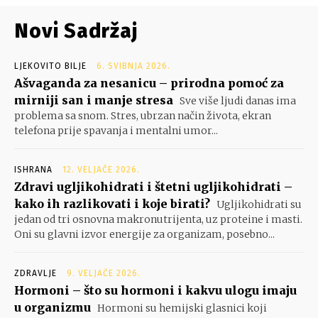
Novi Sadržaj
LJEKOVITO BILJE
6. SVIBNJA 2026.
Ašvaganda za nesanicu – prirodna pomoć za
mirniji san i manje stresa
Sve više ljudi danas ima
problema sa snom. Stres, ubrzan način života, ekran
telefona prije spavanja i mentalni umor...
ISHRANA
12. VELJAČE 2026.
Zdravi ugljikohidrati i štetni ugljikohidrati –
kako ih razlikovati i koje birati?
Ugljikohidrati su
jedan od tri osnovna makronutrijenta, uz proteine i masti.
Oni su glavni izvor energije za organizam, posebno...
ZDRAVLJE
9. VELJAČE 2026.
Hormoni – što su hormoni i kakvu ulogu imaju
u organizmu
Hormoni su hemijski glasnici koji