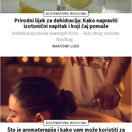
ALTERNATIVNA MEDICINA
Prirodni lijek za dehidraciju: Kako napraviti
izotonični napitak i koji čaj pomaže
Dehidracija može nastupiti brzo – bilo zbog vrućine,
fizičkog...
NARODNI LIJEK
ALTERNATIVNA MEDICINA
Što je aromaterapija i kako vam može koristiti za