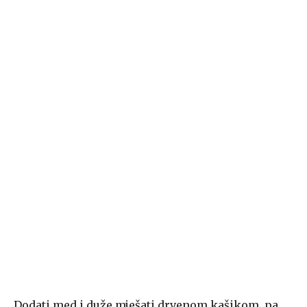
Dodati med i duže mješati drvenom kašikom, pa