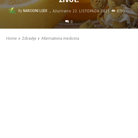
-
By
NARODNI LIJEK
8700
Ažurirano
23. LISTOPADA 2021.
0
Home
Zdravlje
Alternativna medicina