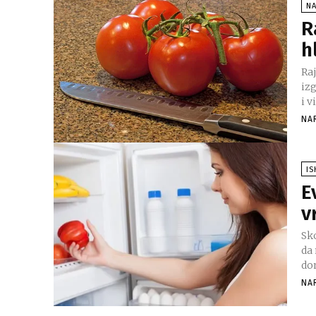
N
R
h
Raj
izgubiti okus.
i vi
NA
I
E
v
Sko
da
NA