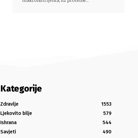
makronutrijenta, uz proteine...
Kategorije
Zdravlje
1553
Ljekovito bilje
579
Ishrana
544
Savjeti
490