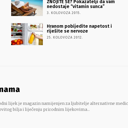
ZNOJITE SE? Pokazatelji da vam
nedostaje “vitamin sunca”
3. KOLOVOZA 2015.
Hranom pobijedite napetost i
riješite se nervoze
25. KOLOVOZA 2012.
 nama
dni lijek je magazin namijenjen za ljubitelje alternativne medic
ovitog bilja i liječenju prirodnim lijekovima...