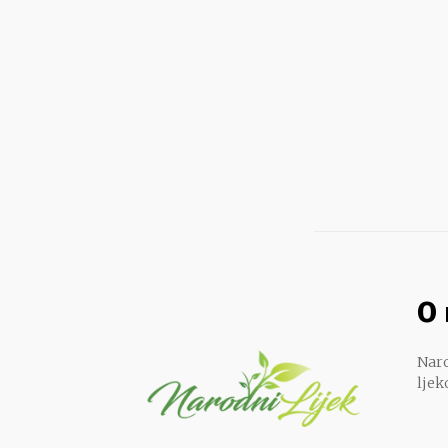
O
Naro
ljek