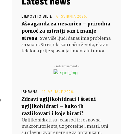
Latest news
LJEKOVITO BILJE
6. SVIBNJA 2026.
Ašvaganda za nesanicu – prirodna
pomoć za mirniji san i manje
stresa
Sve više ljudi danas ima problema
sa snom. Stres, ubrzan način života, ekran
telefona prije spavanja i mentalni umor...
- Advertisement -
ISHRANA
12. VELJAČE 2026.
Zdravi ugljikohidrati i štetni
a
ugljikohidrati – kako ih
razlikovati i koje birati?
Ugljikohidrati su jedan od tri osnovna
makronutrijenta, uz proteine i masti. Oni
su glavni izvor energije za organizam,