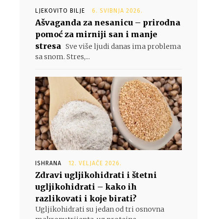
LJEKOVITO BILJE
6. SVIBNJA 2026.
Ašvaganda za nesanicu – prirodna
pomoć za mirniji san i manje
stresa
Sve više ljudi danas ima problema
sa snom. Stres,...
ISHRANA
12. VELJAČE 2026.
Zdravi ugljikohidrati i štetni
ugljikohidrati – kako ih
razlikovati i koje birati?
Ugljikohidrati su jedan od tri osnovna