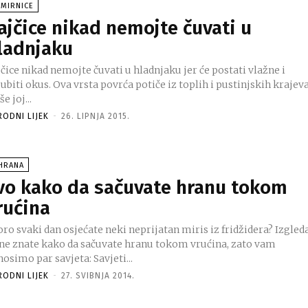
AMIRNICE
ajčice nikad nemojte čuvati u
ladnjaku
čice nikad nemojte čuvati u hladnjaku jer će postati vlažne i
 Ova vrsta povrća potiče iz toplih i pustinjskih krajeva
še joj...
RODNI LIJEK
-
26. LIPNJA 2015.
SHRANA
vo kako da sačuvate hranu tokom
rućina
ro svaki dan osjećate neki neprijatan miris iz fridžidera? Izgled
 ne znate kako da sačuvate hranu tokom vrućina, zato vam
donosimo par savjeta: Savjeti...
RODNI LIJEK
-
27. SVIBNJA 2014.