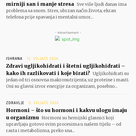
mirniji san i manje stresa
Sve više ljudi danas ima
problema sa snom. Stres, ubrzan način života, ekran
telefona prije spavanja i mentalni umor...
- Advertisement -
ISHRANA
12. VELJAČE 2026.
Zdravi ugljikohidrati i štetni ugljikohidrati –
kako ih razlikovati i koje birati?
Ugljikohidrati su
jedan od tri osnovna makronutrijenta, uz proteine i masti.
Oni su glavni izvor energije za organizam, posebno...
ZDRAVLJE
9. VELJAČE 2026.
Hormoni – što su hormoni i kakvu ulogu imaju
u organizmu
Hormoni su hemijski glasnici koji
upravljaju gotovo svim procesima u našem tijelu – od
rasta i metabolizma, preko sna...