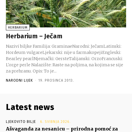
HERBARIUM
Herbarium – Ječam
Nazivi biljke Familija: GraminaeNarodni: JečamLatinski:
Hordeum vulgareLjekarski: nije u farmakopejiEngleski:
Bearley pearlNjemački: GersteTalijanski: OrzoFrancuski:
L'orge perle Nalazište: Raste na poljima, na kojima se sije
za prehranu. Opis: To je...
NARODNI LIJEK
-
19. PROSINCA 2013.
Latest news
LJEKOVITO BILJE
6. SVIBNJA 2026.
Ašvaganda za nesanicu – prirodna pomoć za